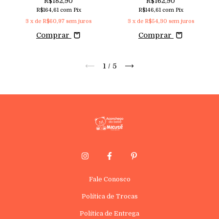
R$182,90
R$162,90
Cotele Forrado Aconchego
Abertura Lateral e Gola
R$164,61
com
Pix
R$146,61
com
Pix
Bordada Aconchego
3
x de
R$60,97
sem juros
3
x de
R$54,30
sem juros
Comprar
Comprar
1
/
5
Fale Conosco
Política de Trocas
Política de Entrega