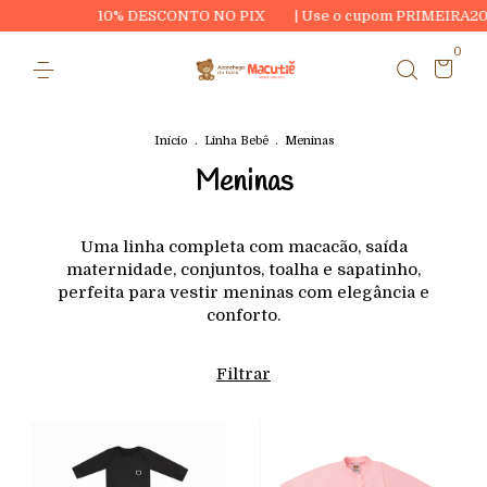
10% DESCONTO NO PIX
| Use o cupom PRIMEIRA20 e ganhe R$20
0
Início
.
Linha Bebê
.
Meninas
Meninas
Uma linha completa com macacão, saída
maternidade, conjuntos, toalha e sapatinho,
perfeita para vestir meninas com elegância e
conforto.
Filtrar