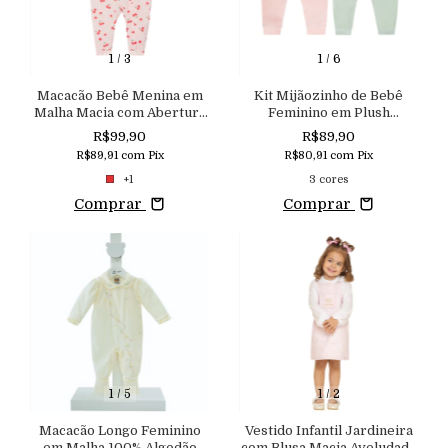
1
/
3
1
/
6
Macacão Bebê Menina em
Kit Mijãozinho de Bebê
Malha Macia com Abertura
Feminino em Plush
Frontal em Zíper e
Aconchego
R$99,90
R$89,90
Estampa Exclusiva
R$89,91
com
Pix
R$80,91
com
Pix
Aconchego
+1
3 cores
Comprar
Comprar
1
/
5
1
/
2
Macacão Longo Feminino
Vestido Infantil Jardineira
em Malha 100% Algodão
com Blusa Macia Aveludada