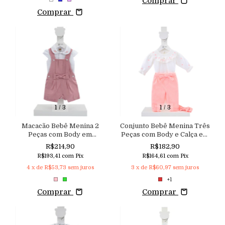
Comprar
Comprar
1
/
3
1
/
3
Macacão Bebê Menina 2
Conjunto Bebê Menina Três
Peças com Body em
Peças com Body e Calça em
Tricoline Gola Bordada e
Malha e Tiara Aconchego
R$214,90
R$182,90
Jardineira em Viscose
R$193,41
com
Pix
R$164,61
com
Pix
Aconchego
4
x de
R$53,73
sem juros
3
x de
R$60,97
sem juros
+1
Comprar
Comprar