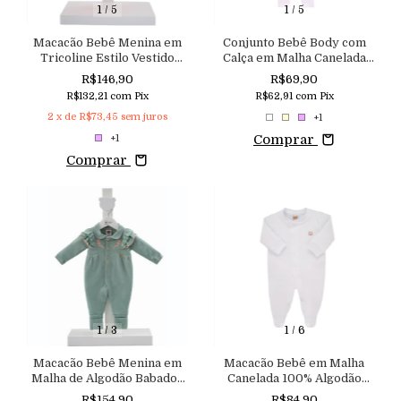
1
/
5
1
/
5
Macacão Bebê Menina em
Conjunto Bebê Body com
Tricoline Estilo Vestido
Calça em Malha Canelada
com Abertura nas Costas
100% Algodão Aconchego
R$146,90
R$69,90
Aconchego
R$132,21
com
Pix
R$62,91
com
Pix
2
x de
R$73,45
sem juros
+1
Comprar
+1
Comprar
1
/
3
1
/
6
Macacão Bebê Menina em
Macacão Bebê em Malha
Malha de Algodão Babados
Canelada 100% Algodão
Sobreposto e Bordado
Aconchego do Bebê
R$154,90
R$84,90