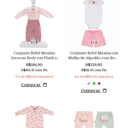
1
/
4
1
/
5
Conjunto Bebê Menina
Conjunto Bebê Menina em
Inverno Body em Plush e
Malha de Algodão com Body
Calça em Plush Cotelê
com Gola Bordada e Shorts
R$184,90
R$129,90
Aconchego
com Cós de Elástico e
R$166,41
com
Pix
R$116,91
com
Pix
Bordado Floral Aconchego
3
x de
R$61,63
sem juros
2
x de
R$64,95
sem juros
Comprar
Comprar