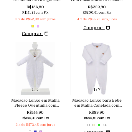
com Aplicação de Flores 3D
e Jardineira em Sarja com
R$156,90
R$222,90
Aconchego do Bebê
Elastano
R$141,21
com
Pix
R$200,61
com
Pix
3
x de
R$52,30
sem juros
4
x de
R$55,73
sem juros
Comprar
Comprar
1
/
5
1
/
7
Macacão Longo em Malha
Macacão Longo para Bebê
Fleece Quentinha com
em Malha Canelada com
Desenho Lúdico de Nuvem
Elastano Aconchego
R$144,90
R$89,90
e Estrelas
R$130,41
com
Pix
R$80,91
com
Pix
2
x de
R$72,45
sem juros
+4