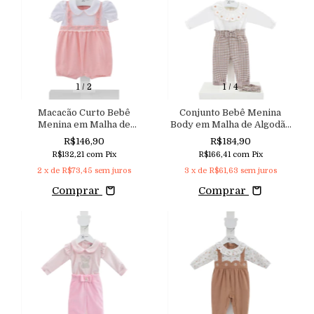
1
/
2
1
/
4
Macacão Curto Bebê
Conjunto Bebê Menina
Menina em Malha de
Body em Malha de Algodão
Algodão Bordado e
e Calça em Malha Jacquard
R$146,90
R$184,90
Aplicação de Pérolas
com Faixa de Cabelo
R$132,21
com
Pix
R$166,41
com
Pix
Aconchego
Aconchego
2
x de
R$73,45
sem juros
3
x de
R$61,63
sem juros
Comprar
Comprar