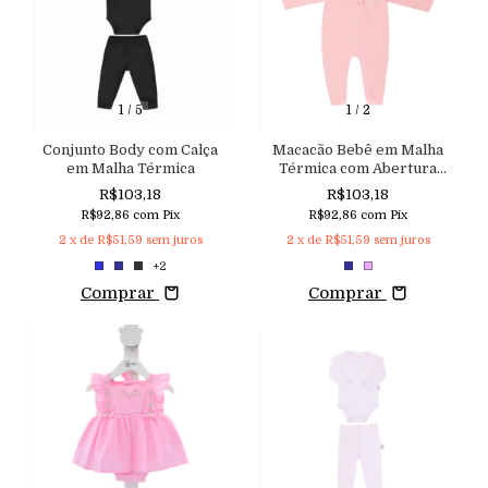
1
/
5
1
/
2
Conjunto Body com Calça
Macacão Bebê em Malha
em Malha Térmica
Térmica com Abertura
Frontal de Zíper
R$103,18
R$103,18
R$92,86
com
Pix
R$92,86
com
Pix
2
x de
R$51,59
sem juros
2
x de
R$51,59
sem juros
+2
Comprar
Comprar