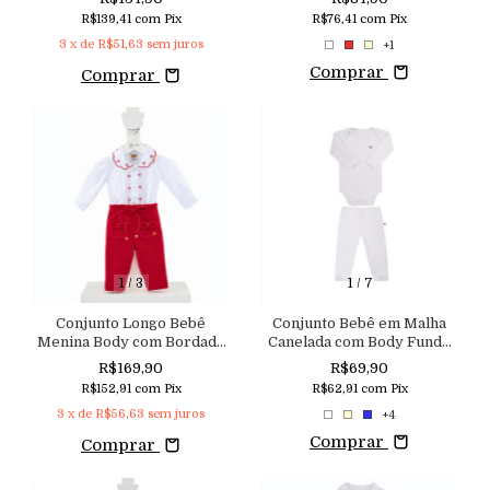
Floral Aconchego
R$139,41
com
Pix
R$76,41
com
Pix
3
x de
R$51,63
sem juros
+1
Comprar
Comprar
1
/
3
1
/
7
Conjunto Longo Bebê
Conjunto Bebê em Malha
Menina Body com Bordado
Canelada com Body Fundo
Floral e Calça com Elástico
Expansível e Mijão
R$169,90
R$69,90
no Cós Aconchego
Aconchego
R$152,91
com
Pix
R$62,91
com
Pix
3
x de
R$56,63
sem juros
+4
Comprar
Comprar