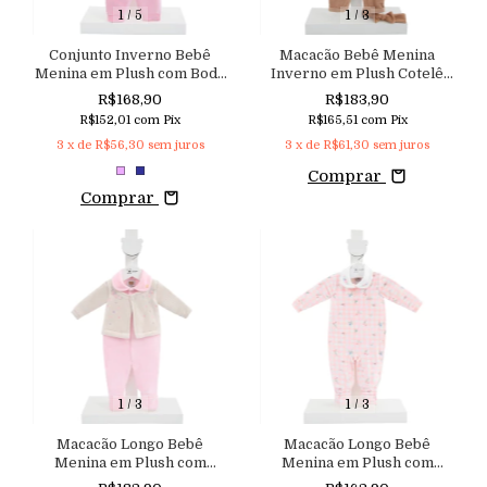
1
/
5
1
/
3
Conjunto Inverno Bebê
Macacão Bebê Menina
Menina em Plush com Body
Inverno em Plush Cotelê
Estamp Poá Bordado e
Abertura nas Costas e Tiara
R$168,90
R$183,90
Calça Aconchego
Aconchego
R$152,01
com
Pix
R$165,51
com
Pix
3
x de
R$56,30
sem juros
3
x de
R$61,30
sem juros
Comprar
Comprar
1
/
3
1
/
3
Macacão Longo Bebê
Macacão Longo Bebê
Menina em Plush com
Menina em Plush com
Casaquinho Sobreposto em
Estampa Exclusiva e