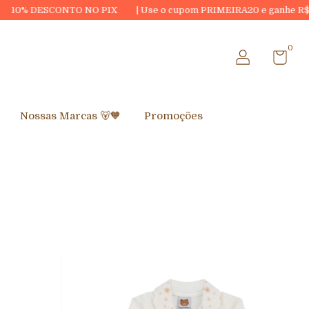
TO NO PIX
| Use o cupom PRIMEIRA20 e ganhe R$20,00 OFF na su
0
Nossas Marcas 🐻🧡
Promoções