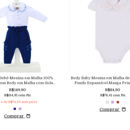
 Bebê Menina em Malha 100%
Body Baby Menina em Malha de
com Body em Malha com Gola
Fundo Expansível Manga Prin
 e Calça com Cós Colchard
Nuvem Aconcheg
R$149,90
R$84,90
R$134,91
com
Pix
R$76,41
com
Pix
x de
R$74,95
sem juros
Comprar
Comprar