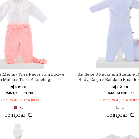
ê Menina Três Peças com Body e
Kit Bebê 3 Peças em Suedine 
m Malha e Tiara Aconchego
Body, Calça e Bandana Babado
R$182,90
R$152,90
R$164,61
com
Pix
R$137,61
com
Pix
x de
R$60,97
sem juros
3
x de
R$50,97
sem jur
+1
Comprar
Comprar