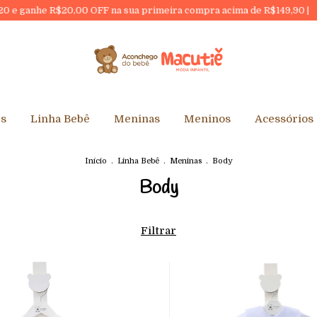
00 OFF na sua primeira compra acima de R$149,90 |
10% DESCON
es
Linha Bebê
Meninas
Meninos
Acessórios
Início
.
Linha Bebê
.
Meninas
.
Body
Body
Filtrar