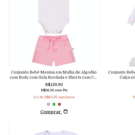
Conjunto Bebê Menina em Malha de Algodão
Conjunto Beb
com Body com Gola Bordada e Shorts com Cós
Calça e
de Elástico e Bordado Floral Aconchego
R$129,90
R$116,91
com
Pix
2
x de
R$64,95
sem juros
3
Comprar