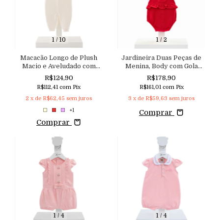
1
/
10
1
/
2
Macacão Longo de Plush
Jardineira Duas Peças de
Macio e Aveludado com
Menina, Body com Gola
Bunda Bordada
Bordada e Recorte Nuvem
R$124,90
R$178,90
e Jardineira Romper com
R$112,41
com
Pix
R$161,01
com
Pix
Babados
2
x de
R$62,45
sem juros
3
x de
R$59,63
sem juros
+1
Comprar
Comprar
1
/
4
1
/
4