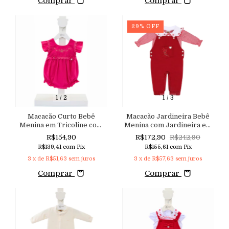
Comprar
Comprar
29
%
OFF
1
/
2
1
/
3
Macacão Curto Bebê
Macacão Jardineira Bebê
Menina em Tricoline com
Menina com Jardineira em
Bordado Floral e Chuva de
Sarja com Elastano e
R$154,90
R$172,90
R$242,90
Strass Aconchego do Bebê
Camisa Body em Tricoline
R$139,41
com
Pix
R$155,61
com
Pix
Xadrez
3
x de
R$51,63
sem juros
3
x de
R$57,63
sem juros
Comprar
Comprar