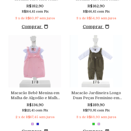
Casaquinho Sobreposto em
Estampa Exclusiva e
R$182,90
R$162,90
Cotele Forrado Aconchego
Abertura Lateral e Gola
R$164,61
com
Pix
R$146,61
com
Pix
Bordada Aconchego
3
x de
R$60,97
sem juros
3
x de
R$54,30
sem juros
Comprar
Comprar
1
/
3
1
/
5
Macacão Bebê Menina em
Macacão Jardineira Longo
Malha de Algodão e Malha
Duas Peças Feminino em
Texturizada com Bordados
Viscolinho com Bolso
R$134,90
R$189,90
e Aplicação de Pérolas
Lateral Bordado Aconchego
R$121,41
com
Pix
R$170,91
com
Pix
Aconchego
do Bebê
2
x de
R$67,45
sem juros
3
x de
R$63,30
sem juros