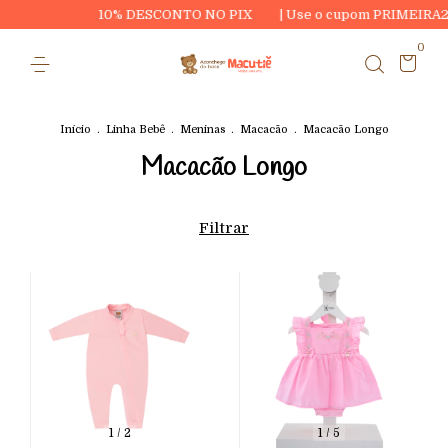
10% DESCONTO NO PIX
| Use o cupom PRIMEIRA20 e ganhe R$2
0
Início
.
Linha Bebê
.
Meninas
.
Macacão
.
Macacão Longo
Macacão Longo
Filtrar
1
/
2
1
/
5