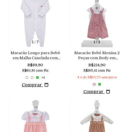
1
/
7
1
/
3
Macacão Longo para Bebê
Macacão Bebê Menina 2
em Malha Canelada com
Peças com Body em
Elastano Aconchego
Tricoline Gola Bordada e
R$89,90
R$214,90
Jardineira em Viscose
R$80,91
com
Pix
R$193,41
com
Pix
Aconchego
4
x de
R$53,73
sem juros
+4
Comprar
Comprar