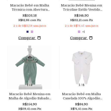
Macacão Bebê em Malha
Macacão Bebê Menina em
Térmica com Abertura
Tricoline Estilo Vestido
Frontal de Zíper
com Abertura nas Costas
R$103,18
R$146,90
Aconchego
R$92,86
com
Pix
R$132,21
com
Pix
2
x de
R$51,59
sem juros
2
x de
R$73,45
sem juros
+1
Comprar
Comprar
1
/
3
1
/
6
Macacão Bebê Menina em
Macacão Bebê em Malha
Malha de Algodão Babados
Canelada 100% Algodão
Sobreposto e Bordado
Aconchego do Bebê
R$154,90
R$84,90
Floral Aconchego
R$139,41
com
Pix
R$76,41
com
Pix