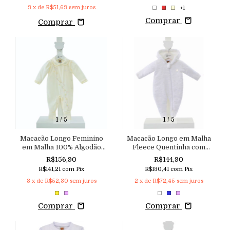
3
x de
R$51,63
sem juros
+1
Comprar
Comprar
1
/
5
1
/
5
Macacão Longo Feminino
Macacão Longo em Malha
em Malha 100% Algodão
Fleece Quentinha com
com Aplicação de Flores 3D
Desenho Lúdico de Nuvem
R$156,90
R$144,90
Aconchego do Bebê
e Estrelas
R$141,21
com
Pix
R$130,41
com
Pix
3
x de
R$52,30
sem juros
2
x de
R$72,45
sem juros
Comprar
Comprar