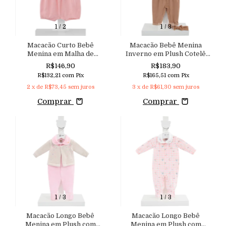
1
/
2
1
/
3
Macacão Curto Bebê
Macacão Bebê Menina
Menina em Malha de
Inverno em Plush Cotelê
Algodão Bordado e
Abertura nas Costas e Tiara
R$146,90
R$183,90
Aplicação de Pérolas
Aconchego
R$132,21
com
Pix
R$165,51
com
Pix
Aconchego
2
x de
R$73,45
sem juros
3
x de
R$61,30
sem juros
Comprar
Comprar
1
/
3
1
/
3
Macacão Longo Bebê
Macacão Longo Bebê
Menina em Plush com
Menina em Plush com