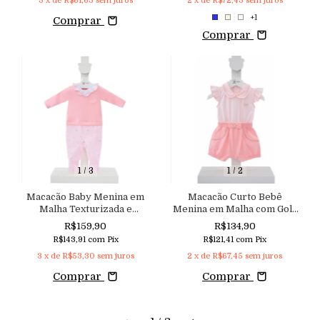
3
x de
R$61,63
sem juros
2
x de
R$72,45
sem juros
+1
Comprar
Comprar
1
/
3
1
/
2
Macacão Baby Menina em
Macacão Curto Bebê
Malha Texturizada e
Menina em Malha com Gola
Estampada com Abertura
Redonda e Bordado Floral
R$159,90
R$134,90
nas Costas Detalhe de Gola
com Strass Aconchego
R$143,91
com
Pix
R$121,41
com
Pix
Babado Aconchego
3
x de
R$53,30
sem juros
2
x de
R$67,45
sem juros
Comprar
Comprar