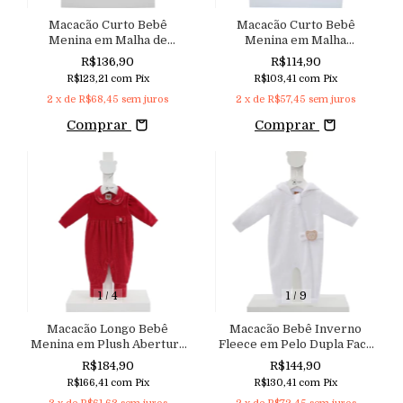
Macacão Curto Bebê
Macacão Curto Bebê
Menina em Malha de
Menina em Malha
Algodão com Bordado
Texturizada com Gola
R$136,90
R$114,90
Floral Badados e Aplicação
Bordada e Abertura Frontal
R$123,21
com
Pix
R$103,41
com
Pix
de Laço Aconchego
Aconchego
2
x de
R$68,45
sem juros
2
x de
R$57,45
sem juros
Comprar
Comprar
1
/
4
1
/
9
Macacão Longo Bebê
Macacão Bebê Inverno
Menina em Plush Abertura
Fleece em Pelo Dupla Face
Lateral e com Gola Bordada
com Zíper e Capuz
R$184,90
R$144,90
Aconchego
Aconchego
R$166,41
com
Pix
R$130,41
com
Pix