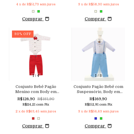
4
x de
R$51,73
sem juros
3
x de
R$58,30
sem juros
Comprar
Comprar
30
%
OFF
1
/
4
1
/
3
Conjunto Bebê Pagão
Conjunto Pagão Bebê com
Menino com Body em
Suspensório, Body em
Tricoline, Calça em Sarja
Malha Macia e Calça em
R$126,90
R$181,90
R$169,90
Linho e Gravata Borboleta
Malha Trabalhada
R$114,21
com
Pix
R$152,91
com
Pix
2
x de
R$63,45
sem juros
3
x de
R$56,63
sem juros
Comprar
Comprar