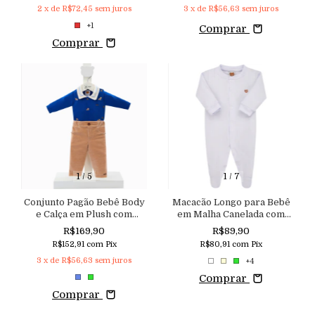
2
x de
R$72,45
sem juros
3
x de
R$56,63
sem juros
+1
Comprar
Comprar
1
/
5
1
/
7
Conjunto Pagão Bebê Body
Macacão Longo para Bebê
e Calça em Plush com
em Malha Canelada com
Toque Macio
Elastano Aconchego
R$169,90
R$89,90
R$152,91
com
Pix
R$80,91
com
Pix
3
x de
R$56,63
sem juros
+4
Comprar
Comprar