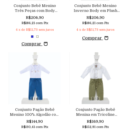
Conjunto Bebê Menino
Conjunto Bebê Menino
Três Peças com Body
Inverno Body em Plush
Suéter e Calça Aconchego
Calça e Colete em Cotelê
R$206,90
R$206,90
Peluciado Aconchego
R$186,21
com
Pix
R$186,21
com
Pix
4
x de
R$51,73
sem juros
4
x de
R$51,73
sem juros
Comprar
Comprar
1
/
4
1
/
3
Conjunto Pagão Bebê
Conjunto Pagão Bebê
Menino 100% Algodão com
Menina em Tricoline
Bordado de Barcos
Bordado e Malha com Calça
R$144,90
R$169,90
Aconchego
Clochard Aconchego
R$130,41
com
Pix
R$152,91
com
Pix