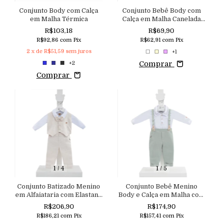
Conjunto Body com Calça
Conjunto Bebê Body com
em Malha Térmica
Calça em Malha Canelada
100% Algodão Aconchego
R$103,18
R$69,90
R$92,86
com
Pix
R$62,91
com
Pix
2
x de
R$51,59
sem juros
+1
Comprar
+2
Comprar
1
/
4
1
/
5
Conjunto Batizado Menino
Conjunto Bebê Menino
em Alfaiataria com Elastano
Body e Calça em Malha com
com Body Colete e Calça
Suspensório Fixo Regulável
R$206,90
R$174,90
Aconchego
Aconchego
R$186,21
com
Pix
R$157,41
com
Pix