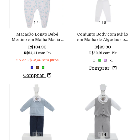
1
/
4
1
/
5
Macacão Longo Bebê
Conjunto Body com Mijão
Menino em Malha Macia e
em Malha de Algodão com
Aveludada com Estampa
Abertura Kimono Fundo
R$104,90
R$69,90
Exclusiva e Zíper
Expansível e Pé Reversível
R$94,41
com
Pix
R$62,91
com
Pix
Aconchego
2
x de
R$52,45
sem juros
+1
Comprar
Comprar
1
/
5
1
/
4