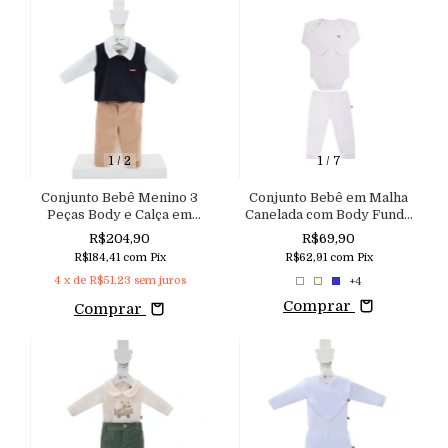
1
/
2
1
/
7
Conjunto Bebê Menino 3
Conjunto Bebê em Malha
Peças Body e Calça em
Canelada com Body Fundo
Plush com Pulôver em
Expansível e Mijão
R$204,90
R$69,90
Malha Tricô Aconchego
Aconchego
R$184,41
com
Pix
R$62,91
com
Pix
4
x de
R$51,23
sem juros
+4
Comprar
Comprar