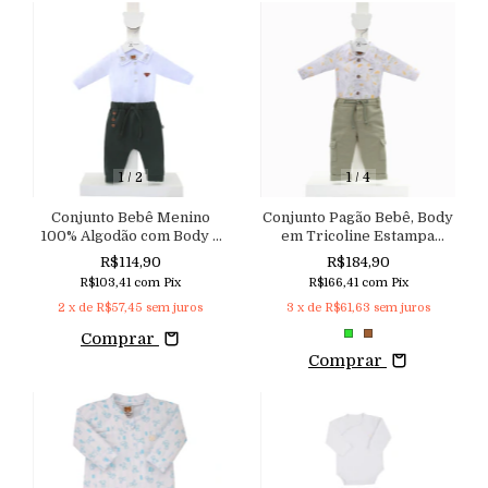
1
/
2
1
/
4
Conjunto Bebê Menino
Conjunto Pagão Bebê, Body
100% Algodão com Body e
em Tricoline Estampa
Calça Aconchego
Lúdica de Dinossauro e
R$114,90
R$184,90
Calça em Moletinho
R$103,41
com
Pix
R$166,41
com
Pix
2
x de
R$57,45
sem juros
3
x de
R$61,63
sem juros
Comprar
Comprar