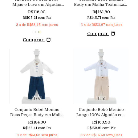
Mijão e Luva em Algodão
Body em Malha Texturizada
Unissex Aconchego
Calça em Malha com Cordão
R$116,90
R$161,90
no Cós Aconchego
R$105,21
com
Pix
R$145,71
com
Pix
2
x de
R$58,45
sem juros
3
x de
R$53,97
sem juros
Comprar
Comprar
1
/
5
1
/
2
Conjunto Bebê Menino
Conjunto Bebê Menino
Duas Peças Body em Malha
Longo 100% Algodão com
Texturizada e Calça em
Body em Tricoline e Calça
R$184,90
R$169,90
Moletinho Aconchego
em Malha Trabalhada
R$166,41
com
Pix
R$152,91
com
Pix
Aconchego
3
x de
R$61,63
sem juros
3
x de
R$56,63
sem juros