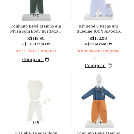
1
/
2
1
/
2
Conjunto Bebê Menino em
Kit Bebê 3 Peças em
Plush com Body Bordado e
Suedine 100% Algodão
Calça
Body, Calça e Bandana
R$149,90
R$152,90
Babador Aconchego
R$134,91
com
Pix
R$137,61
com
Pix
2
x de
R$74,95
sem juros
3
x de
R$50,97
sem juros
Comprar
Comprar
1
/
3
1
/
4
Kit Bebê 3 Peças Body
Conjunto Bebê Menino