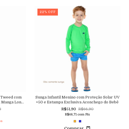
22
%
OFF
m Tweed com
Sunga Infantil Menino com Proteção Solar UV
a Manga Longa
+50 e Estampa Exclusiva Aconchego do Bebê
cutie
0
R$51,90
R$66,90
R$46,71
com
Pix
os
Comprar