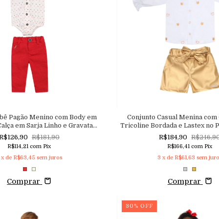
ebê Pagão Menino com Body em
Conjunto Casual Menina com
Calça em Sarja Linho e Gravata
Tricoline Bordada e Lastex no 
Borboleta
em Couro Eco com L
R$126,90
R$181,90
R$184,90
R$246,9
R$114,21
com
Pix
R$166,41
com
Pix
x de
R$63,45
sem juros
3
x de
R$61,63
sem jur
Comprar
Comprar
30
%
OFF