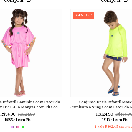
Comprar
Comprar
24
%
OFF
a Infantil Feminina com Fator de
Conjunto Praia Infantil Mas
ar UV +50 e Mangas com Fita com
Camiseta e Sunga com Fator de 
cachos Coloridos Macutie
UV +50 Macutie
R$94,90
R$124,90
R$124,90
R$164,9
R$85,41
com
Pix
R$112,41
com
Pix
2
x de
R$62,45
sem jur