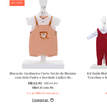
9
%
OFF
Macacão Jardineira Curto Verão de Menino
Kit Saída Ma
com Gola Padre e Bordado Lúdico de
Tricoline e 
Leãozinho
Borda
R$122,90
R$134,90
R$110,61
com
Pix
2
x de
R$61,45
sem juros
4
Comprar