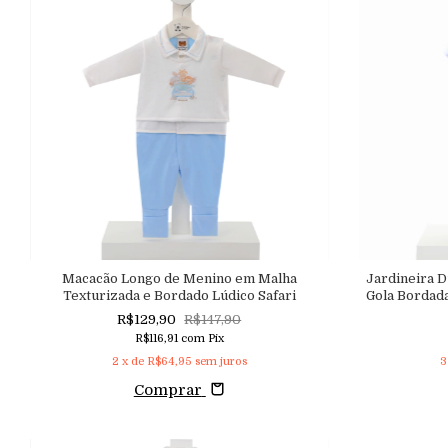
Macacão Longo de Menino em Malha
Jardineira 
Texturizada e Bordado Lúdico Safari
Gola Bordad
R
R$129,90
R$147,90
R$116,91
com
Pix
2
x de
R$64,95
sem juros
3
Comprar