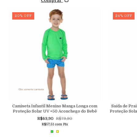
Comprar
20
%
OFF
24
%
OFF
Camiseta Infantil Menino Manga Longa com
Saída de Prai
Proteção Solar UV +50 Aconchego do Bebê
Proteção Sol
Barbi
R$63,90
R$79,90
R$57,51
com
Pix