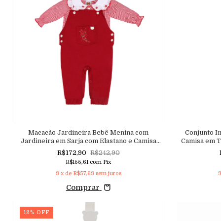
Macacão Jardineira Bebê Menina com
Conjunto In
Jardineira em Sarja com Elastano e Camisa
Camisa em T
Body em Tricoline Xadrez
Gravata Bor
R$172,90
R$242,90
com 
R$155,61
com
Pix
3
x de
R$57,63
sem juros
Comprar
12
%
OFF