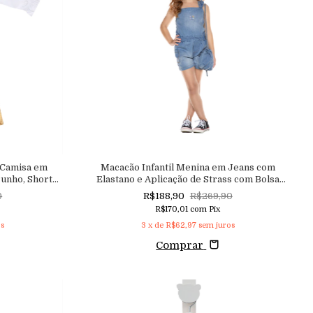
 Camisa em
Macacão Infantil Menina em Jeans com
Punho, Shorts
Elastano e Aplicação de Strass com Bolsa
aço
Macutie
0
R$188,90
R$269,90
R$170,01
com
Pix
os
3
x de
R$62,97
sem juros
Comprar