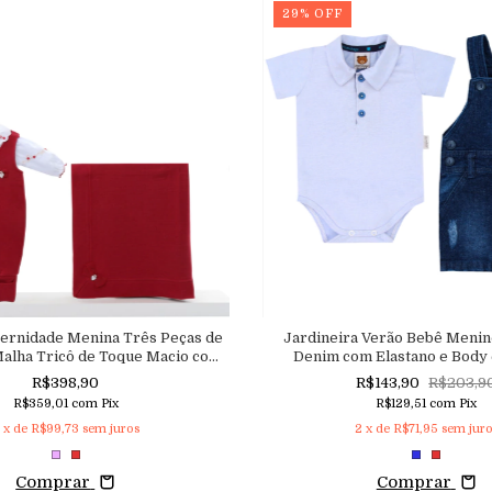
29
%
OFF
ternidade Menina Três Peças de
Jardineira Verão Bebê Meni
Malha Tricô de Toque Macio com
Denim com Elastano e Body
do Delicado de Corações
Trabalhada Aconchego d
R$398,90
R$143,90
R$203,9
R$359,01
com
Pix
R$129,51
com
Pix
x de
R$99,73
sem juros
2
x de
R$71,95
sem juro
Comprar
Comprar