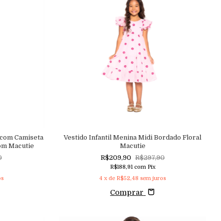
o com Camiseta
Vestido Infantil Menina Midi Bordado Floral
om Macutie
Macutie
0
R$209,90
R$297,90
R$188,91
com
Pix
os
4
x de
R$52,48
sem juros
Comprar