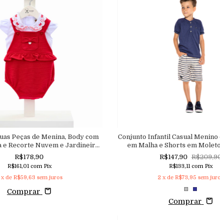
Duas Peças de Menina, Body com
Conjunto Infantil Casual Menin
a e Recorte Nuvem e Jardineira
em Malha e Shorts em Molet
omper com Babados
R$178,90
R$147,90
R$209,9
R$161,01
com
Pix
R$133,11
com
Pix
x de
R$59,63
sem juros
2
x de
R$73,95
sem jur
Comprar
Comprar