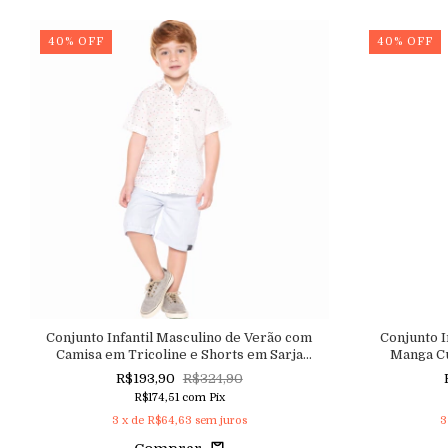
40
%
OFF
40
%
OFF
Conjunto Infantil Masculino de Verão com
Conjunto I
Camisa em Tricoline e Shorts em Sarja
Manga Cu
Macutie
R$193,90
R$324,90
R$174,51
com
Pix
3
x de
R$64,63
sem juros
3