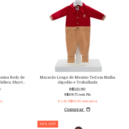
amisa Body de
Macacão Longo de Menino Ted em Malha
ilieu, Shorts
Algodão e Trabalhada
io com Glitter
0
R$121,90
R$109,71
com
Pix
os
2
x de
R$60,95
sem juros
Comprar
30
%
OFF