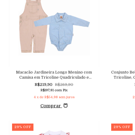
Macacão Jardineira Longo Menino com
Conjunto B
Camisa em Tricoline Quadriculado e
Tricoline, 
Jardineira em Sarja
R$219,90
R$269,90
R$197,91
com
Pix
4
x de
R$54,98
sem juros
2
Comprar
29
%
OFF
29
%
OFF