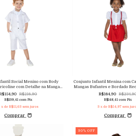
fantil Social Menino com Body
Conjunto Infantil Menina com C
ricoline com Detalhe na Manga,
Mangas Bufantes e Bordado Rech
boleta e Shorts em Sarja Linho
Saia em Sarja Linho e Suspensór
R$154,90
R$216,90
R$164,90
R$234,9
Suspensório Regulável
Sútil Regulável
R$139,41
com
Pix
R$148,41
com
Pix
3
x de
R$51,63
sem juros
3
x de
R$54,97
sem jur
Comprar
Comprar
30
%
OFF