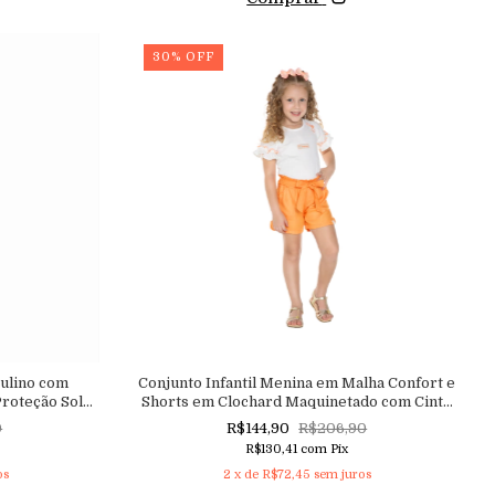
30
%
OFF
culino com
Conjunto Infantil Menina em Malha Confort e
Proteção Solar
Shorts em Clochard Maquinetado com Cinto
Aconchego do Bebê
0
R$144,90
R$206,90
R$130,41
com
Pix
os
2
x de
R$72,45
sem juros