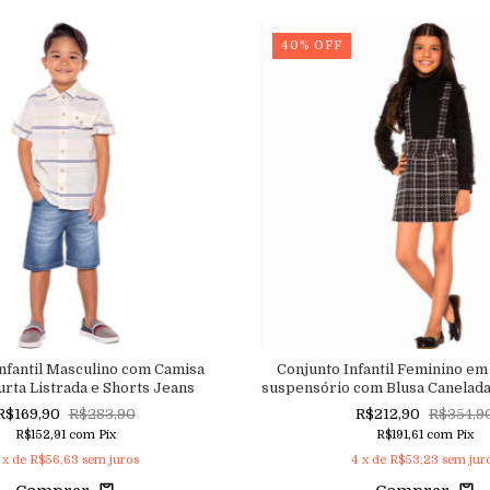
40
%
OFF
nfantil Masculino com Camisa
Conjunto Infantil Feminino e
rta Listrada e Shorts Jeans
suspensório com Blusa Canelad
com Detalhe de Tule Ma
R$169,90
R$283,90
R$212,90
R$354,9
R$152,91
com
Pix
R$191,61
com
Pix
x de
R$56,63
sem juros
4
x de
R$53,23
sem jur