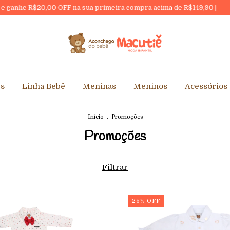
 sua primeira compra acima de R$149,90 |
10% DESCONTO NO P
es
Linha Bebê
Meninas
Meninos
Acessórios
Início
.
Promoções
Promoções
Filtrar
25
%
OFF