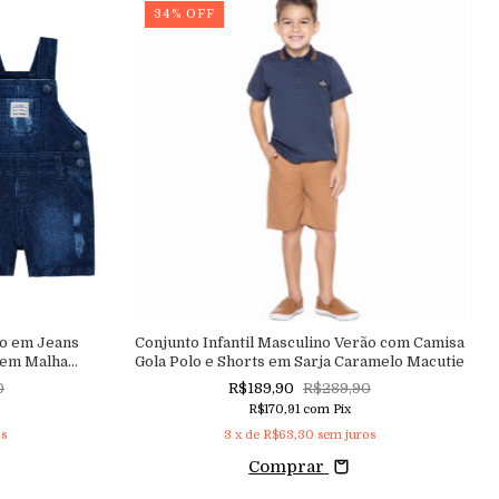
34
%
OFF
no em Jeans
Conjunto Infantil Masculino Verão com Camisa
 em Malha
Gola Polo e Shorts em Sarja Caramelo Macutie
o Bebê
0
R$189,90
R$289,90
R$170,91
com
Pix
s
3
x de
R$63,30
sem juros
Comprar