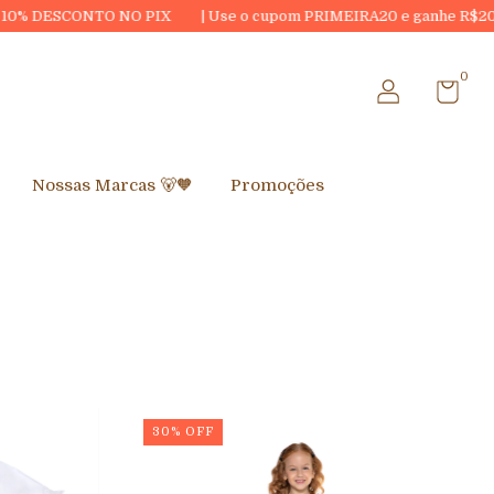
IX
| Use o cupom PRIMEIRA20 e ganhe R$20,00 OFF na sua primeir
0
Nossas Marcas 🐻🧡
Promoções
30
%
OFF