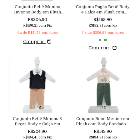
Conjunto Bebê Menino
Conjunto Pagão Bebê Body
Inverno Body em Plush
e Calça em Plush com
Calça e Colete em Cotelê
Toque Macio
R$206,90
R$169,90
Peluciado Aconchego
R$186,21
com
Pix
R$152,91
com
Pix
4
x de
R$51,73
sem juros
3
x de
R$56,63
sem juros
Comprar
Comprar
1
/
2
1
/
2
Conjunto Bebê Menino 3
Conjunto Bebê Menino em
Peças Body e Calça em
Plush com Body Bordado e
Plush com Pulôver em
Calça
R$204,90
R$149,90
Malha Tricô Aconchego
R$184,41
com
Pix
R$134,91
com
Pix