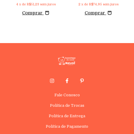
4
x de
R$51,23
sem juros
2
x de
R$74,95
sem juros
Comprar
Comprar
Fale Conosco
Política de Trocas
Política de Entrega
Política de Pagamento