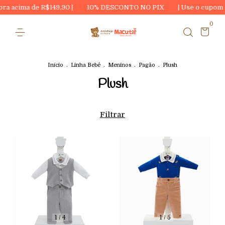
 acima de R$149,90 |
10% DESCONTO NO PIX
| Use o cupom P
0
Início
.
Linha Bebê
.
Meninos
.
Pagão
.
Plush
Plush
Filtrar
1
/
4
1
/
5