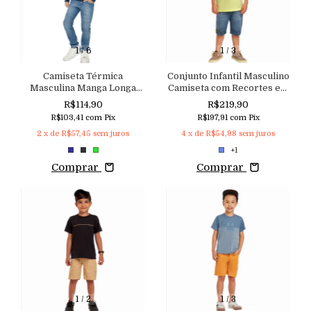
1
/
6
1
/
3
Camiseta Térmica
Conjunto Infantil Masculino
Masculina Manga Longa
Camiseta com Recortes em
Macutie
Malha de Algodão e
R$114,90
R$219,90
Bermuda em Jeans Denim
R$103,41
com
Pix
R$197,91
com
Pix
com Elastano Macutie
2
x de
R$57,45
sem juros
4
x de
R$54,98
sem juros
+1
Comprar
Comprar
1
/
2
1
/
3