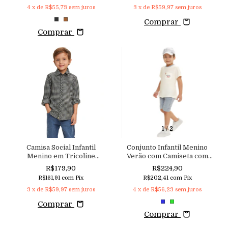
4
x de
R$55,73
sem juros
3
x de
R$59,97
sem juros
Comprar
Comprar
1
/
2
Camisa Social Infantil
Conjunto Infantil Menino
Menino em Tricoline
Verão com Camiseta com
Xadrez Macutie
Gola Retílinea e Shots
R$179,90
R$224,90
Ecotex com Listras Macutie
R$161,91
com
Pix
R$202,41
com
Pix
3
x de
R$59,97
sem juros
4
x de
R$56,23
sem juros
Comprar
Comprar