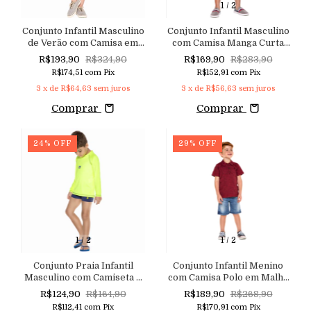
1
/
2
Conjunto Infantil Masculino
Conjunto Infantil Masculino
de Verão com Camisa em
com Camisa Manga Curta
Tricoline e Shorts em Sarja
Listrada e Shorts Jeans
R$193,90
R$324,90
R$169,90
R$283,90
Macutie
R$174,51
com
Pix
R$152,91
com
Pix
3
x de
R$64,63
sem juros
3
x de
R$56,63
sem juros
Comprar
Comprar
24
%
OFF
29
%
OFF
1
/
2
1
/
2
Conjunto Praia Infantil
Conjunto Infantil Menino
Masculino com Camiseta e
com Camisa Polo em Malha
Sunga com Fator de
Texturizada e Shorts em
R$124,90
R$164,90
R$189,90
R$268,90
Proteção Solar UV +50
Jeans com Elastano
R$112,41
com
Pix
R$170,91
com
Pix