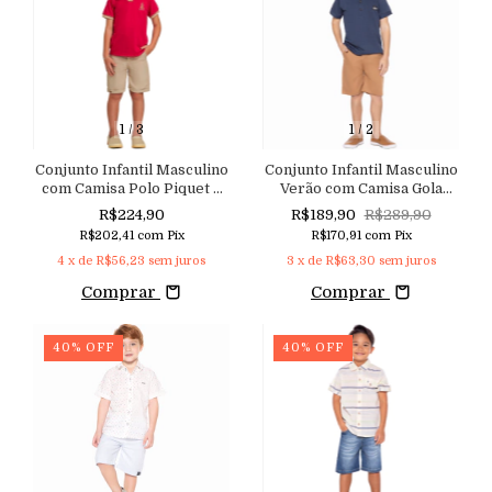
1
/
3
1
/
2
Conjunto Infantil Masculino
Conjunto Infantil Masculino
com Camisa Polo Piquet e
Verão com Camisa Gola
Bermuda em Viscolinho
Polo e Shorts em Sarja
R$224,90
R$189,90
R$289,90
Macutie
Caramelo Macutie
R$202,41
com
Pix
R$170,91
com
Pix
4
x de
R$56,23
sem juros
3
x de
R$63,30
sem juros
Comprar
Comprar
40
%
OFF
40
%
OFF