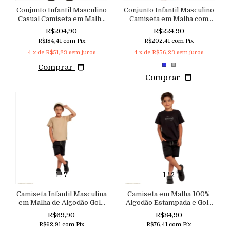
Conjunto Infantil Masculino
Conjunto Infantil Masculino
Casual Camiseta em Malha
Camiseta em Malha com
de Algodão Bordada e
Recorte e Bordado e
R$204,90
R$224,90
Bermuda em Tencelino
Bermuda em Viscolinho
R$184,41
com
Pix
R$202,41
com
Pix
Macutie
Aconchego
4
x de
R$51,23
sem juros
4
x de
R$56,23
sem juros
Comprar
Comprar
1
/
7
1
/
2
Camiseta Infantil Masculina
Camiseta em Malha 100%
em Malha de Algodão Gola
Algodão Estampada e Gola
em Ribana Macutie
em Ribana Macutie
R$69,90
R$84,90
R$62,91
com
Pix
R$76,41
com
Pix