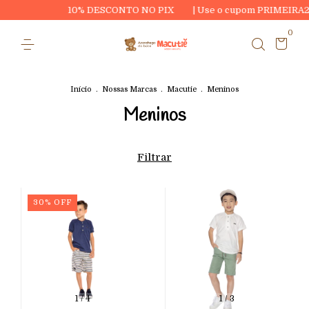
10% DESCONTO NO PIX
| Use o cupom PRIMEIRA20 e ganhe 
0
Início
.
Nossas Marcas
.
Macutie
.
Meninos
Meninos
Filtrar
30
%
OFF
1
/
4
1
/
3