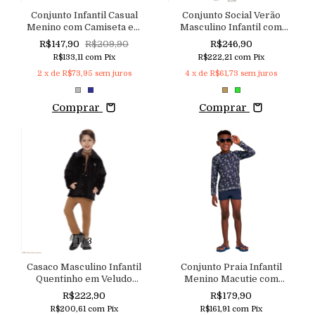
Conjunto Infantil Casual
Conjunto Social Verão
Menino com Camiseta em
Masculino Infantil com
Malha e Shorts em
Camiseta e Bermuda em
R$147,90
R$209,90
R$246,90
Moletom Macutie
Linho Eco
R$133,11
com
Pix
R$222,21
com
Pix
2
x de
R$73,95
sem juros
4
x de
R$61,73
sem juros
Comprar
Comprar
1
/
3
Casaco Masculino Infantil
Conjunto Praia Infantil
Quentinho em Veludo
Menino Macutie com
Cotelê Peluciado Macutie
Camiseta Manga Longa UV
R$222,90
R$179,90
50+ e Sunga
R$200,61
com
Pix
R$161,91
com
Pix