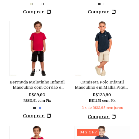
+1
Comprar
Comprar
1
/
3
Bermuda Moletinho Infantil
Camiseta Polo Infantil
Masculino com Cordão e
Masculino em Malha Piquet
Cós com Elástico Macutie
com Gola e Punhos em
R$89,90
R$123,90
Retílinea Listrada Macutie
R$80,91
com
Pix
R$111,51
com
Pix
2
x de
R$61,95
sem juros
Comprar
Comprar
34
%
OFF