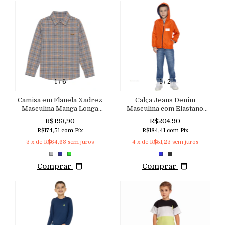
1
/
6
1
/
2
Camisa em Flanela Xadrez
Calça Jeans Denim
Masculina Manga Longa
Masculina com Elastano
100% Algodão Macutie
Macutie
R$193,90
R$204,90
R$174,51
com
Pix
R$184,41
com
Pix
3
x de
R$64,63
sem juros
4
x de
R$51,23
sem juros
Comprar
Comprar