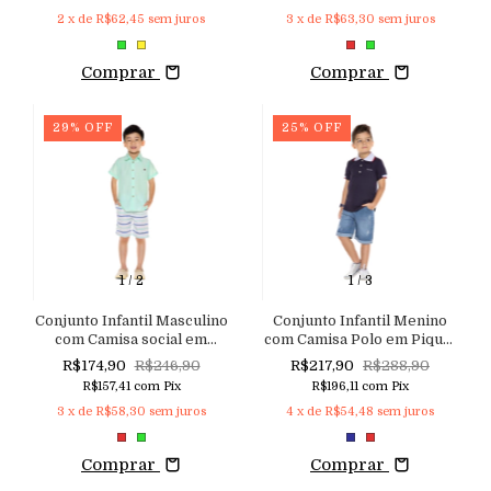
Macutie
Macutie
2
x de
R$62,45
sem juros
3
x de
R$63,30
sem juros
Comprar
Comprar
29
%
OFF
25
%
OFF
1
/
2
1
/
3
Conjunto Infantil Masculino
Conjunto Infantil Menino
com Camisa social em
com Camisa Polo em Piquet
Tricoline e Shorts em Sarja
e Shorts em Jeans com
R$174,90
R$246,90
R$217,90
R$288,90
com Listras Macutie
Elastano Macutie
R$157,41
com
Pix
R$196,11
com
Pix
3
x de
R$58,30
sem juros
4
x de
R$54,48
sem juros
Comprar
Comprar