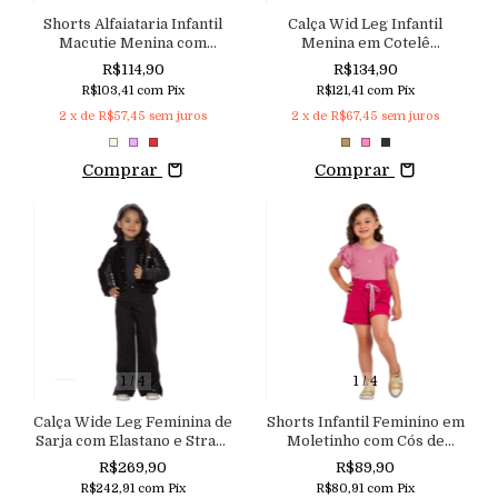
Shorts Alfaiataria Infantil
Calça Wid Leg Infantil
Macutie Menina com
Menina em Cotelê
Elastano
Aconchego do Bebê
R$114,90
R$134,90
R$103,41
com
Pix
R$121,41
com
Pix
2
x de
R$57,45
sem juros
2
x de
R$67,45
sem juros
Comprar
Comprar
1
/
4
1
/
4
Calça Wide Leg Feminina de
Shorts Infantil Feminino em
Sarja com Elastano e Strass
Moletinho com Cós de
Macutie
Elástico e Aplicação de
R$269,90
R$89,90
Strass Macutie
R$242,91
com
Pix
R$80,91
com
Pix