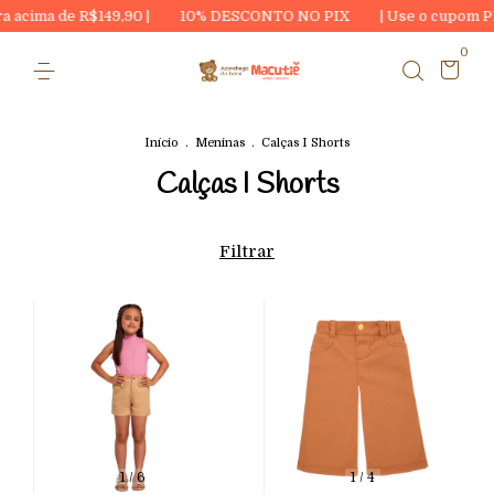
acima de R$149,90 |
10% DESCONTO NO PIX
| Use o cupom PR
0
Início
.
Meninas
.
Calças I Shorts
Calças I Shorts
Filtrar
1
/
6
1
/
4