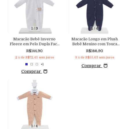
1
/
9
1
/
4
Macacão Bebê Inverno
Macacão Longo em Plush
Fleece em Pelo Dupla Face
Bebê Menino com Touca
com Zíper e Capuz
Forrado em Pelo de
R$144,90
R$166,90
Aconchego
Carneirinho Aconchego
2
x de
R$72,45
sem juros
3
x de
R$55,63
sem juros
+1
Comprar
Comprar
1
/
4