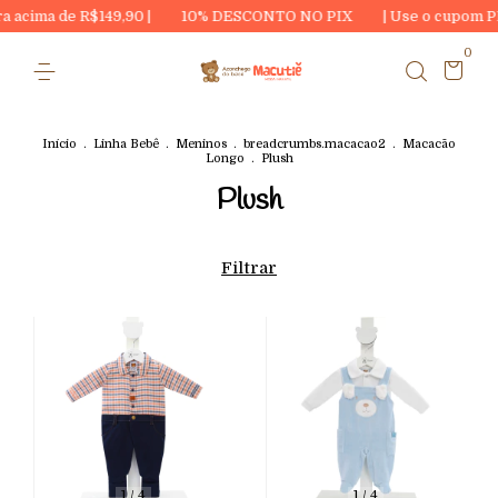
cima de R$149,90 |
10% DESCONTO NO PIX
| Use o cupom PRI
0
Início
.
Linha Bebê
.
Meninos
.
breadcrumbs.macacao2
.
Macacão
Longo
.
Plush
Plush
Filtrar
1
/
4
1
/
4