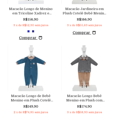
Macacão Longo de Menino
Macacão Jardineira em
em Tricoline Xadrez e
Plush Cotelê Bebê Menino
Malha Comfort
e Body em Plush
R$156,90
R$166,90
Aconchego
3
x de
R$52,30
sem juros
3
x de
R$55,63
sem juros
Comprar
Comprar
1
/
4
1
/
4
Macacão Longo de Bebê
Macacão Longo Bebê
Menino em Plush Cotelê
Menino em Plush com
com Abertura Frontal
Abertura Frontal e Pala em
R$149,90
R$174,90
Aconchego
Malha Tricô Aconchego
2
x de
R$74,95
sem juros
3
x de
R$58,30
sem juros