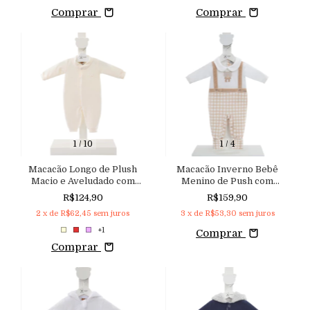
Comprar
Comprar
1
/
10
1
/
4
Macacão Longo de Plush
Macacão Inverno Bebê
Macio e Aveludado com
Menino de Push com
Bunda Bordada
Abertura nas Costas
R$124,90
R$159,90
Aconchego
2
x de
R$62,45
sem juros
3
x de
R$53,30
sem juros
+1
Comprar
Comprar