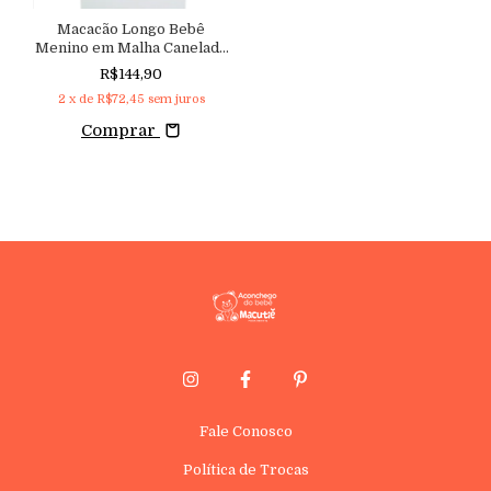
Macacão Longo Bebê
Menino em Malha Canelada
Peluciada com Abertura
R$144,90
Frontal Aconchego
2
x de
R$72,45
sem juros
Comprar
Fale Conosco
Política de Trocas