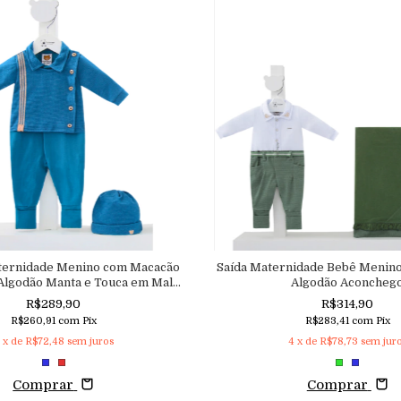
aternidade Menino com Macacão
Saída Maternidade Bebê Menin
Algodão Manta e Touca em Malha
Algodão Aconcheg
xturizada Aconchego
R$289,90
R$314,90
R$260,91
com
Pix
R$283,41
com
Pix
x de
R$72,48
sem juros
4
x de
R$78,73
sem jur
Comprar
Comprar