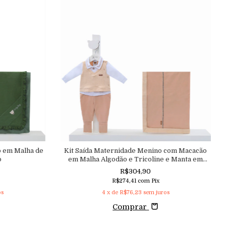
o em Malha de
Kit Saída Maternidade Menino com Macacão
o
em Malha Algodão e Tricoline e Manta em
Malha
R$304,90
R$274,41
com
Pix
os
4
x de
R$76,23
sem juros
Comprar