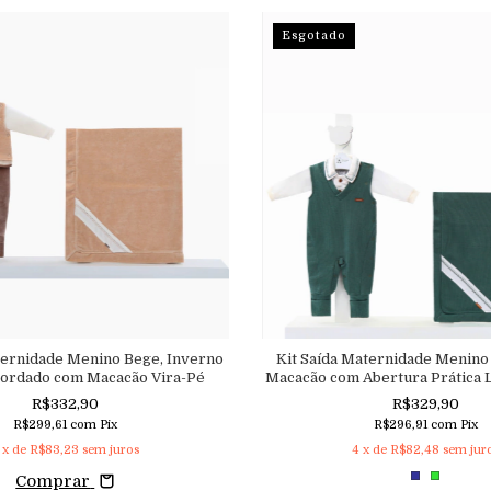
Esgotado
ternidade Menino Bege, Inverno
Kit Saída Maternidade Menino
Bordado com Macacão Vira-Pé
Macacão com Abertura Prática La
Pé
R$332,90
R$329,90
R$299,61
com
Pix
R$296,91
com
Pix
x de
R$83,23
sem juros
4
x de
R$82,48
sem jur
Comprar