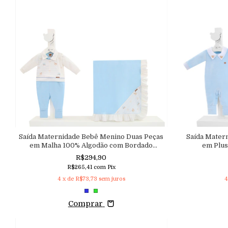
Saída Maternidade Bebê Menino Duas Peças
Saída Mater
em Malha 100% Algodão com Bordado
em Plu
Aconchego
R$294,90
R$265,41
com
Pix
4
x de
R$73,73
sem juros
Comprar