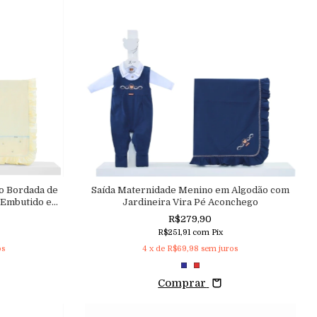
o Bordada de
Saída Maternidade Menino em Algodão com
 Embutido e
Jardineira Vira Pé Aconchego
nchego
R$279,90
R$251,91
com
Pix
os
4
x de
R$69,98
sem juros
Comprar