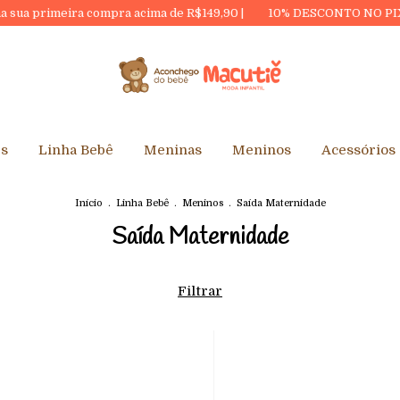
eira compra acima de R$149,90 |
10% DESCONTO NO PIX
| Us
es
Linha Bebê
Meninas
Meninos
Acessórios
Início
.
Linha Bebê
.
Meninos
.
Saída Maternidade
Saída Maternidade
Filtrar