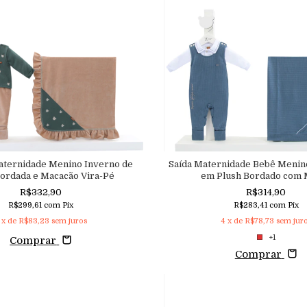
Maternidade Menino Inverno de
Saída Maternidade Bebê Menin
Bordada e Macacão Vira-Pé
em Plush Bordado com 
R$332,90
R$314,90
R$299,61
com
Pix
R$283,41
com
Pix
x de
R$83,23
sem juros
4
x de
R$78,73
sem jur
+1
Comprar
Comprar