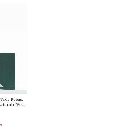
 Três Peças,
teral e Vira-
os