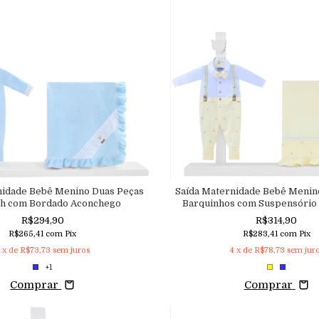
nidade Bebê Menino Duas Peças
Saída Maternidade Bebê Menin
sh com Bordado Aconchego
Barquinhos com Suspensório
Gravata Removível Aco
R$294,90
R$314,90
R$265,41
com
Pix
R$283,41
com
Pix
4
x de
R$73,73
sem juros
4
x de
R$78,73
sem jur
+1
Comprar
Comprar