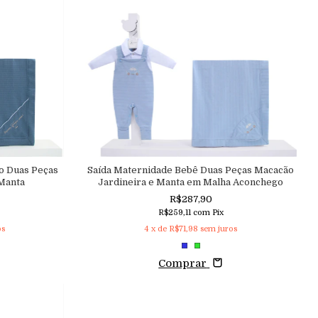
o Duas Peças
Saída Maternidade Bebê Duas Peças Macacão
Manta
Jardineira e Manta em Malha Aconchego
R$287,90
R$259,11
com
Pix
os
4
x de
R$71,98
sem juros
Comprar