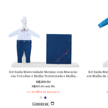
Kit Saída Maternidade Menino com Macacão
Kit Saída M
em Tricoline e Malha Texturizada e Malha
em Malha de 
Texturizada Aconchego
Te
R$289,90
R$260,91
com
Pix
4
x de
R$72,48
sem juros
4
Comprar