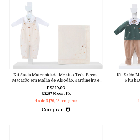
Kit Saída Maternidade Menino Três Peças,
Kit Saída 
Macacão em Malha de Algodão, Jardineira e
Plush 
Manta em Moletinho Bordado Navy
R$319,90
Aconchego
R$287,91
com
Pix
4
x de
R$79,98
sem juros
4
Comprar