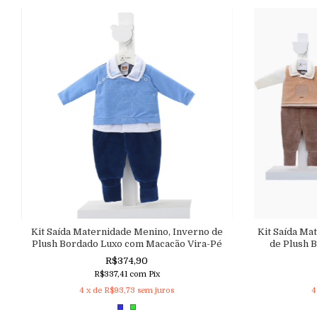
Kit Saída Maternidade Menino, Inverno de
Kit Saída Ma
Plush Bordado Luxo com Macacão Vira-Pé
de Plush 
R$374,90
R$337,41
com
Pix
4
x de
R$93,73
sem juros
4