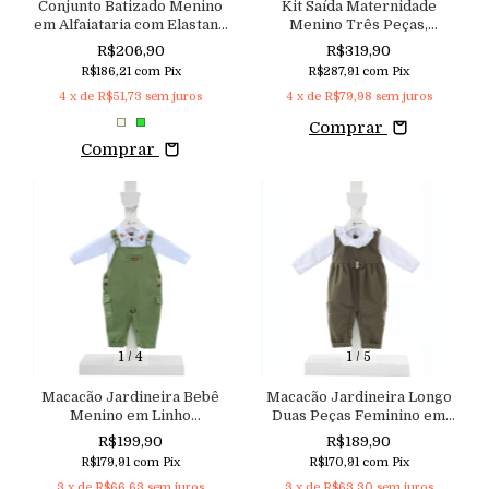
Conjunto Batizado Menino
Kit Saída Maternidade
em Alfaiataria com Elastano
Menino Três Peças,
com Body Colete e Calça
Macacão em Malha de
R$206,90
R$319,90
Aconchego
Algodão, Jardineira e
R$186,21
com
Pix
R$287,91
com
Pix
Manta em Moletinho
4
x de
R$51,73
sem juros
4
x de
R$79,98
sem juros
Bordado Navy Aconchego
Comprar
Comprar
1
/
4
1
/
5
Macacão Jardineira Bebê
Macacão Jardineira Longo
Menino em Linho
Duas Peças Feminino em
Aconchego
Viscolinho com Bolso
R$199,90
R$189,90
Lateral Bordado Aconchego
R$179,91
com
Pix
R$170,91
com
Pix
do Bebê
3
x de
R$66,63
sem juros
3
x de
R$63,30
sem juros