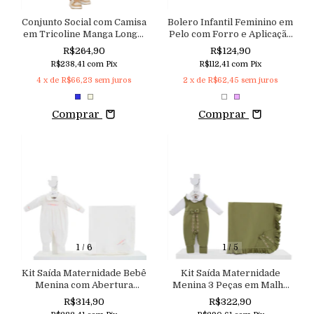
Conjunto Social com Camisa
Bolero Infantil Feminino em
em Tricoline Manga Longa,
Pelo com Forro e Aplicação
com Pulôver e Calça em
de Laço Aconchego
R$264,90
R$124,90
Sarja com Elastano
R$238,41
com
Pix
R$112,41
com
Pix
4
x de
R$66,23
sem juros
2
x de
R$62,45
sem juros
Comprar
Comprar
1
/
6
1
/
5
Kit Saída Maternidade Bebê
Kit Saída Maternidade
Menina com Abertura
Menina 3 Peças em Malha
Lateral Aconchego
100% Algodão Bordada
R$314,90
R$322,90
Aconchego