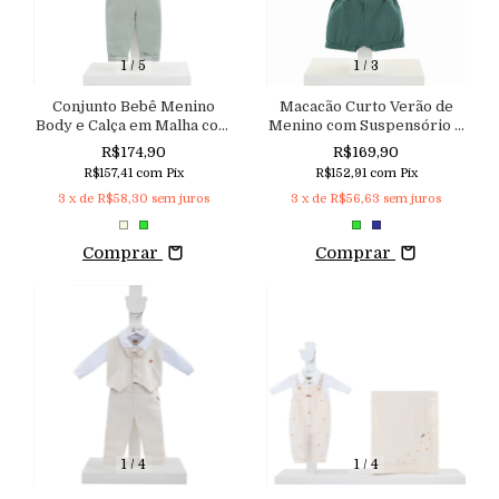
1
/
5
1
/
3
Conjunto Bebê Menino
Macacão Curto Verão de
Body e Calça em Malha com
Menino com Suspensório e
Suspensório Fixo Regulável
Gravata Borboleta
R$174,90
R$169,90
Aconchego
Removível
R$157,41
com
Pix
R$152,91
com
Pix
3
x de
R$58,30
sem juros
3
x de
R$56,63
sem juros
Comprar
Comprar
1
/
4
1
/
4