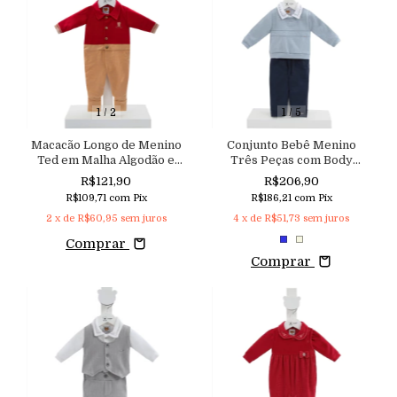
1
/
2
1
/
5
Macacão Longo de Menino
Conjunto Bebê Menino
Ted em Malha Algodão e
Três Peças com Body
Trabalhada
Suéter e Calça Aconchego
R$121,90
R$206,90
R$109,71
com
Pix
R$186,21
com
Pix
2
x de
R$60,95
sem juros
4
x de
R$51,73
sem juros
Comprar
Comprar