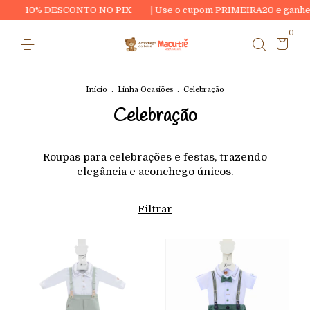
10% DESCONTO NO PIX
| Use o cupom PRIMEIRA20 e ganhe R$20,0
0
Início
.
Linha Ocasiões
.
Celebração
Celebração
Roupas para celebrações e festas, trazendo
elegância e aconchego únicos.
Filtrar