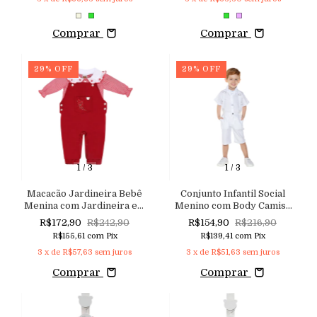
Comprar
Comprar
29
%
OFF
29
%
OFF
1
/
3
1
/
3
Macacão Jardineira Bebê
Conjunto Infantil Social
Menina com Jardineira em
Menino com Body Camisa
Sarja com Elastano e
em Tricoline com Detalhe
R$172,90
R$242,90
R$154,90
R$216,90
Camisa Body em Tricoline
na Manga, Gravata
R$155,61
com
Pix
R$139,41
com
Pix
Xadrez
Borboleta e Shorts em
3
x de
R$57,63
sem juros
3
x de
R$51,63
sem juros
Sarja Linho com
Suspensório Regulável
Comprar
Comprar