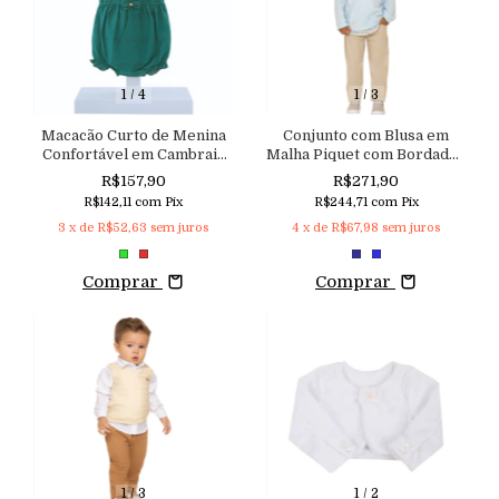
1
/
4
1
/
3
Macacão Curto de Menina
Conjunto com Blusa em
Confortável em Cambraia
Malha Piquet com Bordados
Texturizada 100% Algodão
e Detalhes em Tricoline e
R$157,90
R$271,90
e com Bordados
Calça em Sarja com
R$142,11
com
Pix
R$244,71
com
Pix
Elastano
3
x de
R$52,63
sem juros
4
x de
R$67,98
sem juros
Comprar
Comprar
1
/
3
1
/
2