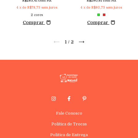
R$283,41
com
Pix
R$290,61
com
Pix
4
x de
R$78,73
sem juros
4
x de
R$80,73
sem juros
2 cores
Comprar
Comprar
1
/
2
Fale Conosco
Política de Trocas
Política de Entrega