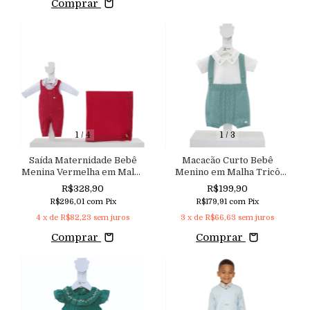
Comprar
1
/
4
1
/
3
Saída Maternidade Bebê
Macacão Curto Bebê
Menina Vermelha em Malha
Menino em Malha Tricô
Bordada e com Aplicação de
com Alça Regulável
R$328,90
R$199,90
Strass Aconchego
Aconchego
R$296,01
com
Pix
R$179,91
com
Pix
4
x de
R$82,23
sem juros
3
x de
R$66,63
sem juros
Comprar
Comprar