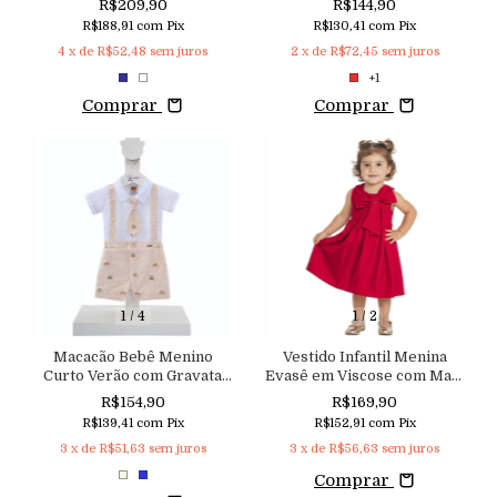
R$209,90
R$144,90
Sobreposto no Bolso e
Aconchego
R$188,91
com
Pix
R$130,41
com
Pix
Bermuda em Sarja com
4
x de
R$52,48
sem juros
2
x de
R$72,45
sem juros
Barra Virada Aconchego
+1
Comprar
Comprar
1
/
4
1
/
2
Macacão Bebê Menino
Vestido Infantil Menina
Curto Verão com Gravata
Evasê em Viscose com Maxi
Aconchego
Laço Aconchego
R$154,90
R$169,90
R$139,41
com
Pix
R$152,91
com
Pix
3
x de
R$51,63
sem juros
3
x de
R$56,63
sem juros
Comprar