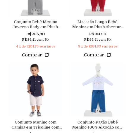
1
/
4
1
/
4
Conjunto Bebê Menino
Macacão Longo Bebê
Inverno Body em Plush
Menina em Plush Abertura
Calça e Colete em Cotelê
Lateral e com Gola Bordada
R$206,90
R$184,90
Peluciado Aconchego
Aconchego
R$186,21
com
Pix
R$166,41
com
Pix
4
x de
R$51,73
sem juros
3
x de
R$61,63
sem juros
Comprar
Comprar
1
/
3
1
/
4
Conjunto Menino com
Conjunto Pagão Bebê
Camisa em Tricoline com
Menino 100% Algodão com
Gola Padre e Aviamento
Bordado de Barcos