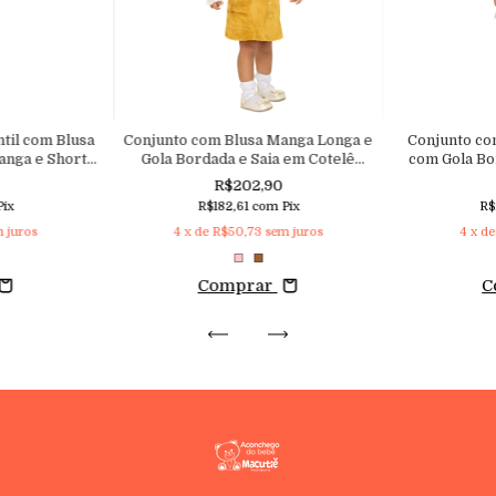
til com Blusa
Conjunto com Blusa Manga Longa e
Conjunto c
anga e Shorts
Gola Bordada e Saia em Cotelê
com Gola Bo
astano
Aveludado com Cós de Elástico e
Viscolinh
R$202,90
Bolsos
Pix
R$182,61
com
Pix
R$
 juros
4
x de
R$50,73
sem juros
4
x d
Comprar
C