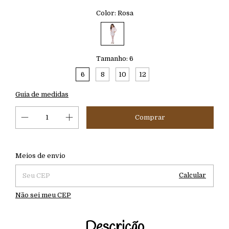
Color:
Rosa
Tamanho:
6
6
8
10
12
Guia de medidas
Alterar CEP
Entregas para o CEP:
Meios de envio
Calcular
Não sei meu CEP
Descrição