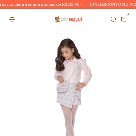
meira compra acima de R$149,90 |
10% DESCONTO NO PIX
| U
0