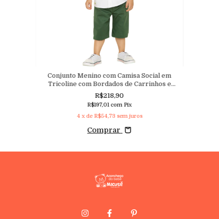
Conjunto Menino com Camisa Social em
Tricoline com Bordados de Carrinhos e
Bermuda em Sarja com Elastano
R$218,90
R$197,01
com
Pix
4
x de
R$54,73
sem juros
Comprar