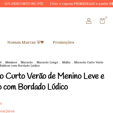
NTO NO PIX
| Use o cupom PRIMEIRA20 e ganhe R$20,00 OFF na s
0
Nossas Marcas 🐻🧡
Promoções
ê
.
Meninos
.
Macacão
.
Macacão Longo
.
Malha
.
Macacão Curto Verão
Estiloso com Bordado Lúdico
o Curto Verão de Menino Leve e
o com Bordado Lúdico
x
sem juros