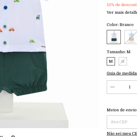
10% de descont
Ver mais detal
Color:
Branco
Tamanho:
M
M
G
Guia de medida
Entregas para 
Meios de envio
Não sei meu C