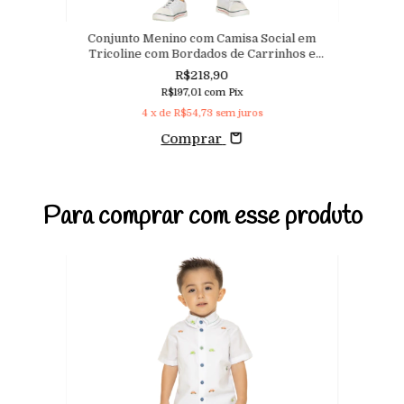
Conjunto Menino com Camisa Social em
Tricoline com Bordados de Carrinhos e
Bermuda em Sarja com Elastano
R$218,90
R$197,01
com
Pix
4
x de
R$54,73
sem juros
Comprar
Para comprar com esse produto