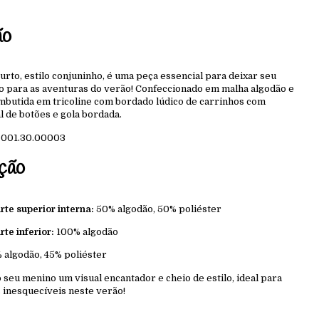
ão
rto, estilo conjuninho, é uma peça essencial para deixar seu
 para as aventuras do verão! Confeccionado em malha algodão e
embutida em tricoline com bordado lúdico de carrinhos com
l de botões e gola bordada.
:
001.30.00003
ção
te superior interna:
50% algodão, 50% poliéster
te inferior:
100% algodão
 algodão, 45% poliéster
seu menino um visual encantador e cheio de estilo, ideal para
 inesquecíveis neste verão!