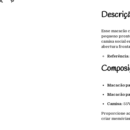
Descriç
Esse macacão cu
pequeno pronto
camisa social 
abertura fronta
Referência
Composi
Macacão par
Macacão par
Camisa:
55%
Proporcione ao 
criar memórias