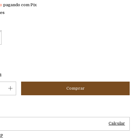
o
pagando com Pix
hes
s
Alterar CEP
o CEP:
Calcular
EP