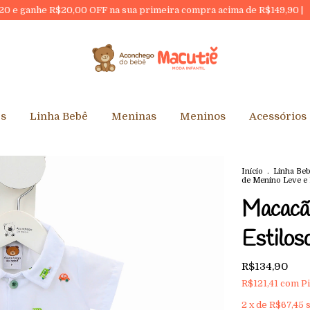
,00 OFF na sua primeira compra acima de R$149,90 |
10% DESCO
es
Linha Bebê
Meninas
Meninos
Acessórios
Início
.
Linha Beb
de Menino Leve e 
Macacã
Estilos
R$134,90
R$121,41
com
Pi
2
x de
R$67,45