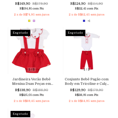
Jardineira em Malha
em Tricoline com Bordado
R$149,90
R$179,90
R$124,90
R$154,90
Tweed
e Acabamento Nuvem
R$134,91
com
Pix
R$112,41
com
Pix
Aconchego
2
x de
R$74,95
sem juros
2
x de
R$62,45
sem juros
+1
Esgotado
Esgotado
1
/
3
1
/
3
Jardineira Verão Bebê
Conjunto Bebê Pagão com
Menina Duas Peças em
Body em Tricoline e Calça
Sarja Linho e Body em
Clochard
R$138,90
R$188,90
R$129,90
R$179,90
Malha com Gola Bordada e
R$125,01
com
Pix
R$116,91
com
Pix
Aplicação de Pérolas.
2
x de
R$69,45
sem juros
2
x de
R$64,95
sem juros
Esgotado