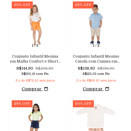
30
%
OFF
29
%
OFF
1
/
3
1
/
2
Conjunto Infantil Menina
Conjunto Infantil Menino
em Malha Confort e Shorts
Casula com Camisa em
em Clochard Maquinetado
Tricoline Quadriculado e
R$144,90
R$206,90
R$138,90
R$196,90
com Cinto Aconchego do
Shorts em Sarja com
R$130,41
com
Pix
R$125,01
com
Pix
Bebê
Elastano
2
x de
R$72,45
sem juros
2
x de
R$69,45
sem juros
Comprar
Comprar
29
%
OFF
30
%
OFF