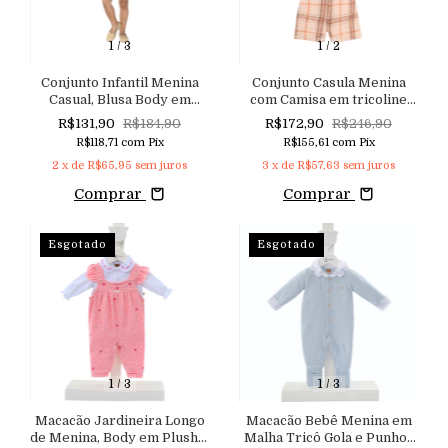
1
/
3
1
/
2
Conjunto Infantil Menina
Conjunto Casula Menina
Casual, Blusa Body em
com Camisa em tricoline
Malha Listrada Neon e
Gola e Mangas com Detalhe
R$131,90
R$184,90
R$172,90
R$246,90
Shorts Saia em Jeans
de Aviamentos e Pérolas,
R$118,71
com
Pix
R$155,61
com
Pix
Denim com Cós de Elástico
Shorts em Flanela Xadrez
2
x de
R$65,95
sem juros
3
x de
R$57,63
sem juros
Comprar
Comprar
Esgotado
Esgotado
1
/
3
1
/
3
Macacão Jardineira Longo
Macacão Bebê Menina em
de Menina, Body em Plush e
Malha Tricô Gola e Punhos