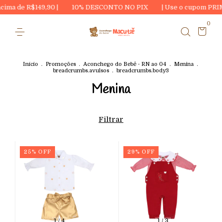
49,90 |
10% DESCONTO NO PIX
| Use o cupom PRIMEIRA20 e g
0
Início
.
Promoções
.
Aconchego do Bebê - RN ao 04
.
Menina
.
breadcrumbs.avulsos
.
breadcrumbs.body3
Menina
Filtrar
25
%
OFF
29
%
OFF
1
/
4
1
/
3