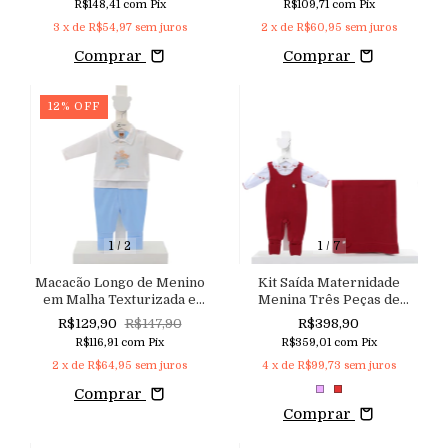
R$148,41
com
Pix
R$109,71
com
Pix
Sarja Linho e Suspensório
3
x de
R$54,97
sem juros
2
x de
R$60,95
sem juros
com Glitter Sútil Regulável
Comprar
Comprar
12
%
OFF
1
/
2
1
/
7
Macacão Longo de Menino
Kit Saída Maternidade
em Malha Texturizada e
Menina Três Peças de
Bordado Lúdico Safari
Tricoline e Malha Tricô de
R$129,90
R$147,90
R$398,90
Toque Macio com Bordado
R$116,91
com
Pix
R$359,01
com
Pix
Delicado de Corações
2
x de
R$64,95
sem juros
4
x de
R$99,73
sem juros
Comprar
Comprar