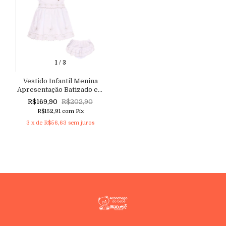
1
/
3
Vestido Infantil Menina
Apresentação Batizado em
tricoline com Manga
R$169,90
R$202,90
Princesa, Bordado floral e
R$152,91
com
Pix
Barrado Nuvem Aconchego
3
x de
R$56,63
sem juros
do Bebê