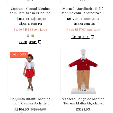
Conjunto Casual Menina
Macacão Jardineira Bebê
com Camisa em Tricoline
Menina com Jardineira em
Bordada e Lastex no Punho,
Sarja com Elastano e
R$184,90
R$246,90
R$172,90
R$242,90
Shorts em Couro Eco com
Camisa Body em Tricoline
R$166,41
com
Pix
R$155,61
com
Pix
Laço
Xadrez
3
x de
R$61,63
sem juros
3
x de
R$57,63
sem juros
Comprar
Comprar
30
%
OFF
1
/
3
1
/
2
Conjunto Infantil Menina
Macacão Longo de Menino
com Camisa Body de
Ted em Malha Algodão e
Mangas Bufantes e Bordado
Trabalhada
R$164,90
R$234,90
R$121,90
Rechilieu, Shorts Saia em