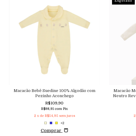
Esgotado
Macacão Bebê Suedine 100% Algodão com
Macacão M
Pezinho Aconchego
Neutro Rev
R$109,90
R$98,91
com
Pix
2
x de
R$54,95
sem juros
2
+2
Comprar