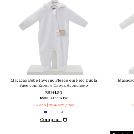
Macacão Bebê Inverno Fleece em Pelo Dupla
Macacão
Face com Zíper e Capuz Aconchego
R$144,90
R$130,41
com
Pix
2
x de
R$72,45
sem juros
2
+1
Comprar