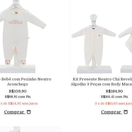
 Bebê com Pezinho Neutro
Kit Presente Neutro Chá Revel
Aconchego
Algodão 3 Peças com Body Maca
Aconchego
R$109,90
R$184,90
R$98,91
com
Pix
R$166,41
com
Pix
x de
R$54,95
sem juros
3
x de
R$61,63
sem jur
Comprar
Comprar