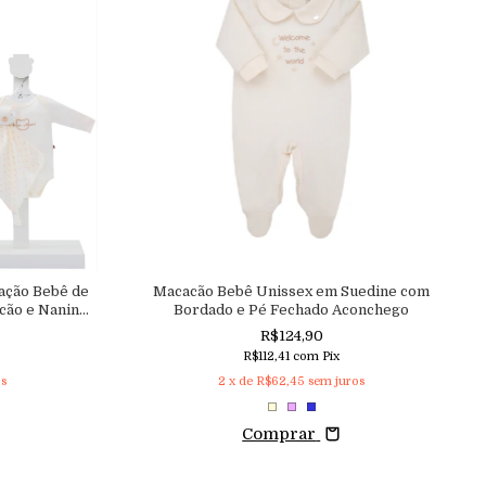
ação Bebê de
Macacão Bebê Unissex em Suedine com
cão e Naninha
Bordado e Pé Fechado Aconchego
R$124,90
R$112,41
com
Pix
os
2
x de
R$62,45
sem juros
Comprar