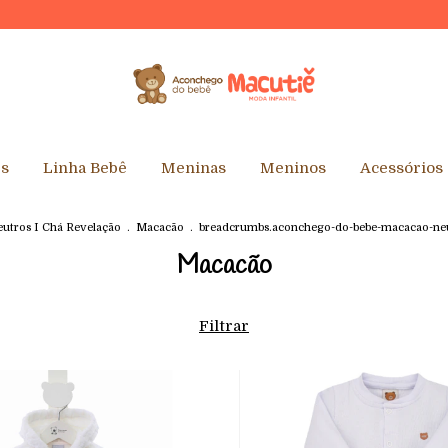
es
Linha Bebê
Meninas
Meninos
Acessórios
utros I Chá Revelação
.
Macacão
.
breadcrumbs.aconchego-do-bebe-macacao-ne
Macacão
Filtrar