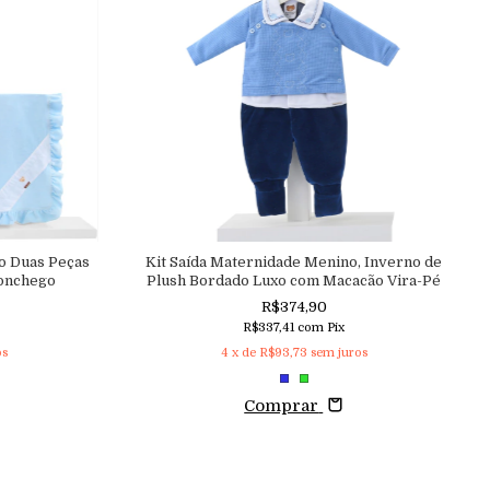
o Duas Peças
Kit Saída Maternidade Menino, Inverno de
onchego
Plush Bordado Luxo com Macacão Vira-Pé
R$374,90
R$337,41
com
Pix
os
4
x de
R$93,73
sem juros
Comprar