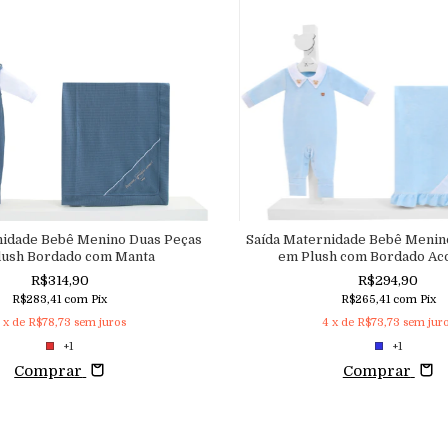
nidade Bebê Menino Duas Peças
Saída Maternidade Bebê Menin
lush Bordado com Manta
em Plush com Bordado Ac
R$314,90
R$294,90
R$283,41
com
Pix
R$265,41
com
Pix
4
x de
R$78,73
sem juros
4
x de
R$73,73
sem jur
+1
+1
Comprar
Comprar