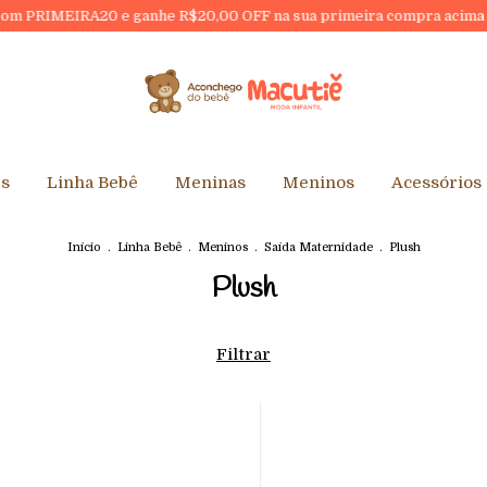
RIMEIRA20 e ganhe R$20,00 OFF na sua primeira compra acima de R$1
es
Linha Bebê
Meninas
Meninos
Acessórios
Início
.
Linha Bebê
.
Meninos
.
Saída Maternidade
.
Plush
Plush
Filtrar