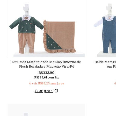
Kit Saída Maternidade Menino Inverno de
Saída Mater
Plush Bordada e Macacão Vira-Pé
em P
R$332,90
R$299,61
com
Pix
4
x de
R$83,23
sem juros
Comprar