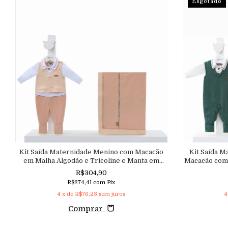
Esgotado
Kit Saída Maternidade Menino com Macacão
Kit Saída M
em Malha Algodão e Tricoline e Manta em
Macacão com 
Malha
R$304,90
R$274,41
com
Pix
4
x de
R$76,23
sem juros
4
Comprar