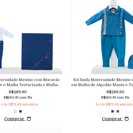
aternidade Menino com Macacão
Kit Saída Maternidade Menino
e e Malha Texturizada e Malha
em Malha de Algodão Manta e T
xturizada Aconchego
Texturizada Aconch
R$289,90
R$289,90
R$260,91
com
Pix
R$260,91
com
Pix
x de
R$72,48
sem juros
4
x de
R$72,48
sem jur
Comprar
Comprar