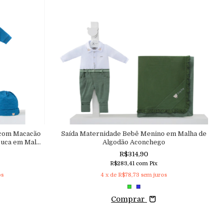
 com Macacão
Saída Maternidade Bebê Menino em Malha de
ouca em Malha
Algodão Aconchego
ego
R$314,90
R$283,41
com
Pix
os
4
x de
R$78,73
sem juros
Comprar