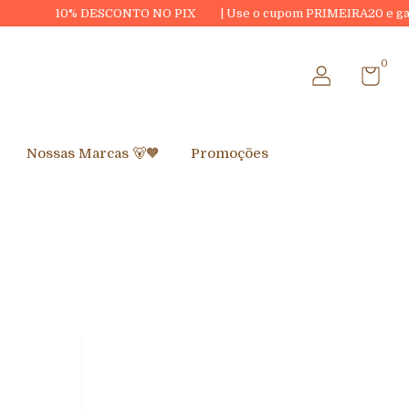
 DESCONTO NO PIX
| Use o cupom PRIMEIRA20 e ganhe R$20,00 O
0
Nossas Marcas 🐻🧡
Promoções