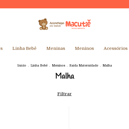
10%
es
Linha Bebê
Meninas
Meninos
Acessórios
Início
.
Linha Bebê
.
Meninos
.
Saída Maternidade
.
Malha
Malha
Filtrar