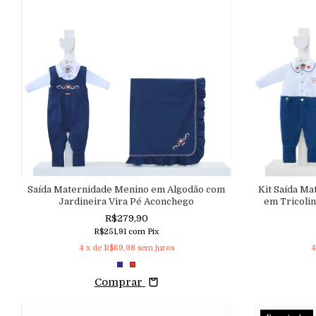
Saída Maternidade Menino em Algodão com
Kit Saída M
Jardineira Vira Pé Aconchego
em Tricolin
Te
R$279,90
R$251,91
com
Pix
4
x de
R$69,98
sem juros
4
Comprar