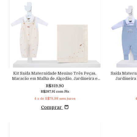
Kit Saída Maternidade Menino Três Peças,
Saída Matern
Macacão em Malha de Algodão, Jardineira e
Jardineira
Manta em Moletinho Bordado Navy
R$319,90
Aconchego
R$287,91
com
Pix
4
x de
R$79,98
sem juros
Comprar