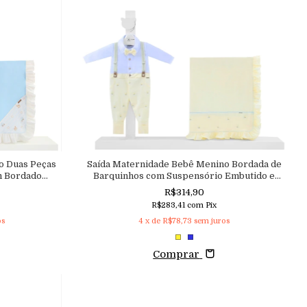
o Duas Peças
Saída Maternidade Bebê Menino Bordada de
m Bordado
Barquinhos com Suspensório Embutido e
Gravata Removível Aconchego
R$314,90
R$283,41
com
Pix
os
4
x de
R$78,73
sem juros
Comprar