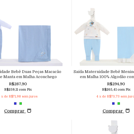
idade Bebê Duas Peças Macacão
Saída Maternidade Bebê Menin
 e Manta em Malha Aconchego
em Malha 100% Algodão co
Aconchego
R$287,90
R$294,90
R$259,11
com
Pix
R$265,41
com
Pix
4
x de
R$71,98
sem juros
4
x de
R$73,73
sem jur
Comprar
Comprar