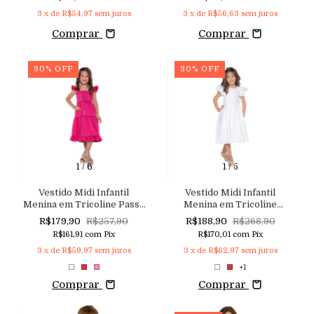
Costas Aconchego
Laço Aconchego do Bebê
3
x de
R$54,97
sem juros
3
x de
R$56,63
sem juros
Comprar
Comprar
30
%
OFF
30
%
OFF
1
/
6
1
/
5
Vestido Midi Infantil
Vestido Midi Infantil
Menina em Tricoline Passa
Menina em Tricoline
Fácil com Lastex Macutie
Jacquard com Abertura nas
R$179,90
R$257,90
R$188,90
R$268,90
Costas Macutie
R$161,91
com
Pix
R$170,01
com
Pix
3
x de
R$59,97
sem juros
3
x de
R$62,97
sem juros
+1
Comprar
Comprar