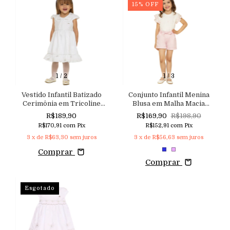
15
%
OFF
1
/
2
1
/
3
Vestido Infantil Batizado
Conjunto Infantil Menina
Cerimônia em Tricoline
Blusa em Malha Macia
com Detalhes Delicados de
Aveludada com Manga
R$189,90
R$169,90
R$198,90
Bordados, Pérolas e Fios de
Dupla de Babados e Shorts
R$170,91
com
Pix
R$152,91
com
Pix
Strass
em Sarja com Elastano
3
x de
R$63,30
sem juros
3
x de
R$56,63
sem juros
Comprar
Comprar
Esgotado