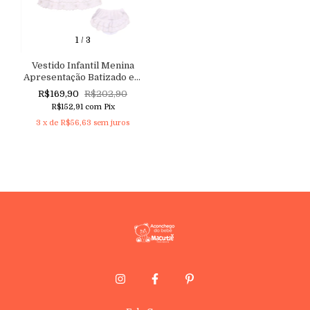
1
/
3
Vestido Infantil Menina
Apresentação Batizado em
tricoline com Manga
R$169,90
R$202,90
Princesa, Bordado floral e
R$152,91
com
Pix
Barrado Nuvem Aconchego
3
x de
R$56,63
sem juros
do Bebê