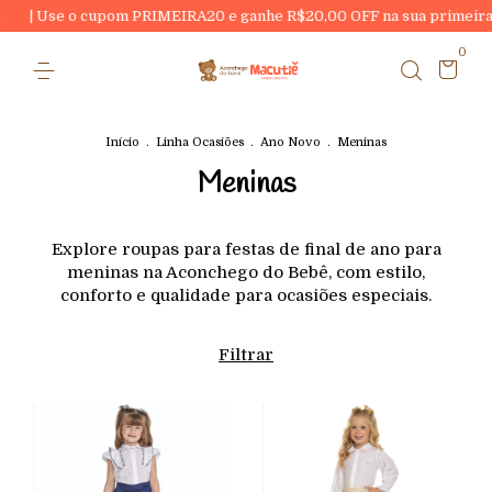
| Use o cupom PRIMEIRA20 e ganhe R$20,00 OFF na sua primeira co
0
Início
.
Linha Ocasiões
.
Ano Novo
.
Meninas
Meninas
Explore roupas para festas de final de ano para
meninas na Aconchego do Bebê, com estilo,
conforto e qualidade para ocasiões especiais.
Filtrar