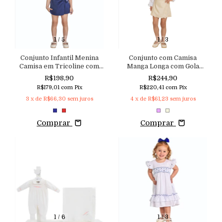
1
/
5
1
/
3
Conjunto Infantil Menina
Conjunto com Camisa
Camisa em Tricoline com
Manga Longa com Gola
Babados e Shorts Saia em
Bordada e Shorts Saia em
R$198,90
R$244,90
Alfaiataria
Viscolinho com Recorte
R$179,01
com
Pix
R$220,41
com
Pix
Nuvem
3
x de
R$66,30
sem juros
4
x de
R$61,23
sem juros
Comprar
Comprar
1
/
6
1
/
3