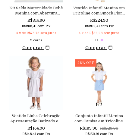
Kit Saída Maternidade Bebê
Vestido Infantil Menina em
Menina com Abertura
Tricoline com Smock Floral
Lateral Aconchego
e Aplicação de Strass e
R$314,90
R$224,90
Lastex nas Costas
R$283,41
com
Pix
R$202,41
com
Pix
Aconchego
4
x de
R$78,73
sem juros
4
x de
R$56,23
sem juros
2 cores
Comprar
Comprar
26
%
OFF
1
/
2
1
/
3
Vestido Linha Celebração
Conjunto Infantil Menina
Apresentação Batizado em
com Camisa em Tricoline,
Tricoline com Mangas de
Manga de babados e Shorts
R$164,90
R$169,90
R$229,90
Babados e Decote nas
Saia em Sarja Linho com
R$148,41
com
Pix
R$152,91
com
Pix