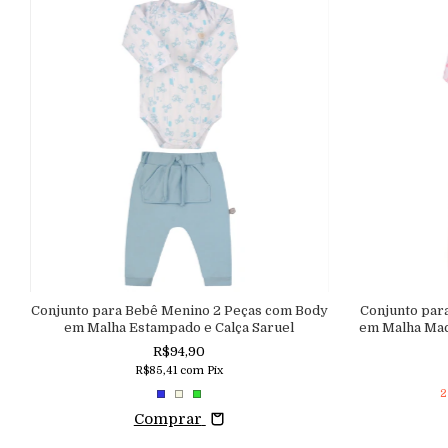
Conjunto para Bebê Menino 2 Peças com Body
Conjunto par
em Malha Estampado e Calça Saruel
em Malha Mac
R$94,90
R$85,41
com
Pix
2
Comprar