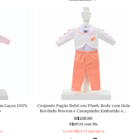
om Laços 100%
Conjunto Pagão Bebê em Plush, Body com Gola
o
Bordado Nuvem e Casaquinho Embutido em
Malha Tricô
R$218,90
R$197,01
com
Pix
os
4
x de
R$54,73
sem juros