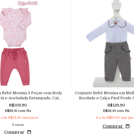
a Bebê Menina 3 Peças com Body
Conjunto Bebê Menina em Mal
ia e Aveludada Estampado, Calça
Bordado e Calça Pied Poule
e Tiara
R$109,90
R$129,90
R$98,91
com
Pix
R$116,91
com
Pix
x de
R$54,95
sem juros
2
x de
R$64,95
sem jur
3 cores
Comprar
Comprar