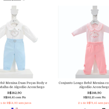
ebê Menina Duas Peças Body e
Conjunto Longo Bebê Menina c
Malha de Algodão Aconchego
Algodão Aconcheg
R$162,90
R$146,90
R$146,61
com
Pix
R$132,21
com
Pix
x de
R$54,30
sem juros
2
x de
R$73,45
sem jur