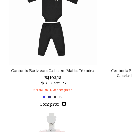
Conjunto Body com Calça em Malha Térmica
Conjunto B
Canelad
R$103,18
R$92,86
com
Pix
2
x de
R$51,59
sem juros
+2
Comprar