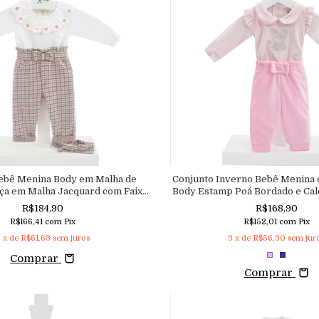
ebê Menina Body em Malha de
Conjunto Inverno Bebê Menina
lça em Malha Jacquard com Faixa
Body Estamp Poá Bordado e Ca
e Cabelo Aconchego
R$184,90
R$168,90
R$166,41
com
Pix
R$152,01
com
Pix
3
x de
R$61,63
sem juros
3
x de
R$56,30
sem jur
Comprar
Comprar