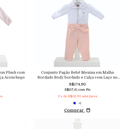
 em Plush com
Conjunto Pagão Bebê Menina em Malha
lça Aconchego
Bordado Body bordado e Calça com Laço no
Cós Aconchego
R$174,90
R$157,41
com
Pix
os
3
x de
R$58,30
sem juros
+1
Comprar