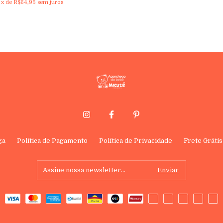
x de
R$64,95
sem juros
ga
Política de Pagamento
Política de Privacidade
Frete Grátis