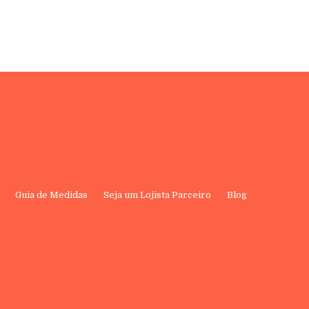
Guia de Medidas
Seja um Lojista Parceiro
Blog