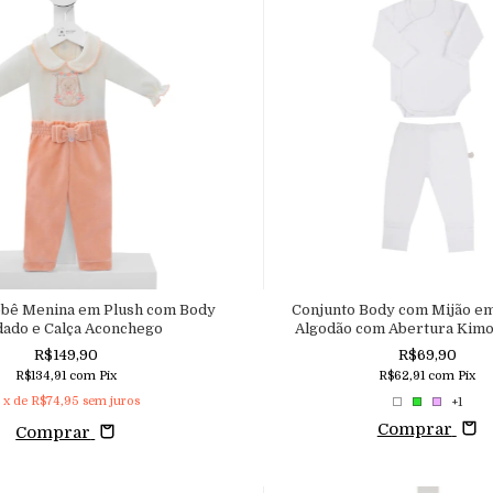
ebê Menina em Plush com Body
Conjunto Body com Mijão e
ado e Calça Aconchego
Algodão com Abertura Kim
Expansível e Pé Reversível
R$149,90
R$69,90
R$134,91
com
Pix
R$62,91
com
Pix
x de
R$74,95
sem juros
+1
Comprar
Comprar