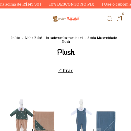
acima de R$149,90 |
10% DESCONTO NO PIX
| Use o cupom PR
0
Início
.
Linha Bebê
.
breadcrumbs.meninos4
.
Saída Maternidade
.
Plush
Plush
Filtrar
1
/
5
1
/
5