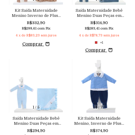
Kit Saída Maternidade
Saída Maternidade Bebê
Menino Inverno de Plush
Menino Duas Peças em
Bordada e Macacão Vira-Pé
Plush Bordado com Manta
R$332,90
R$314,90
R$299,61
com
Pix
R$283,41
com
Pix
4
x de
R$83,23
sem juros
4
x de
R$78,73
sem juros
+1
Comprar
Comprar
1
/
5
1
/
7
Saída Maternidade Bebê
Kit Saída Maternidade
Menino Duas Peças em
Menino, Inverno de Plush
Plush com Bordado
Bordado Luxo com Macacão
R$294,90
R$374,90
Aconchego
Vira-Pé