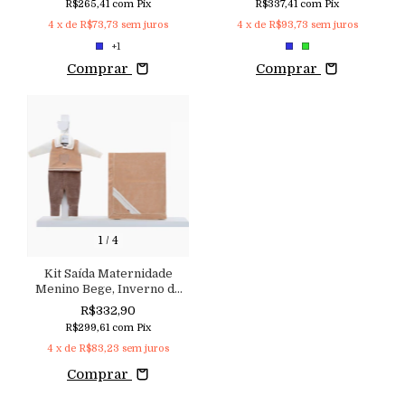
R$265,41
com
Pix
R$337,41
com
Pix
4
x de
R$73,73
sem juros
4
x de
R$93,73
sem juros
+1
Comprar
Comprar
1
/
4
Kit Saída Maternidade
Menino Bege, Inverno de
Plush Bordado com
R$332,90
Macacão Vira-Pé
R$299,61
com
Pix
4
x de
R$83,23
sem juros
Comprar