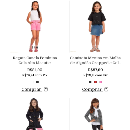
1
/
4
1
/
3
Regata Canela Feminina
Camiseta Menina em Malha
Gola Alta Macutie
de Algodão Cropped e Gola
em Ribana Macutie
R$84,90
R$87,90
R$76,41
com
Pix
R$79,11
com
Pix
Comprar
Comprar