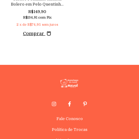
Bolero em Pelo Quentinho
Macutie
R$149,90
R$134,91
com
Pix
2
x de
R$74,95
sem juros
Comprar
Fale Conosco
Política de Trocas