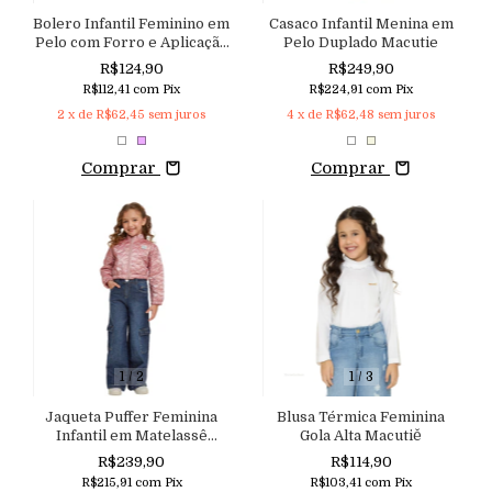
Bolero Infantil Feminino em
Casaco Infantil Menina em
Pelo com Forro e Aplicação
Pelo Duplado Macutie
de Laço Aconchego
R$124,90
R$249,90
R$112,41
com
Pix
R$224,91
com
Pix
2
x de
R$62,45
sem juros
4
x de
R$62,48
sem juros
Comprar
Comprar
1
/
2
1
/
3
Jaqueta Puffer Feminina
Blusa Térmica Feminina
Infantil em Matelassê
Gola Alta Macutiě
Forrada Macutie
R$239,90
R$114,90
R$215,91
com
Pix
R$103,41
com
Pix