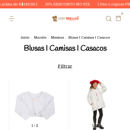
R$149,90 |
10% DESCONTO NO PIX
| Use o cupom PRIMEIRA20
0
Início
.
Macutie
.
Meninas
.
Blusas I Camisas I Casacos
Blusas I Camisas I Casacos
Filtrar
1
/
2
1
/
2