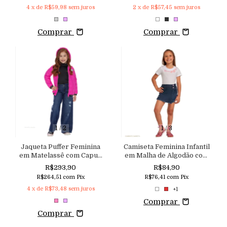
4
x de
R$59,98
sem juros
2
x de
R$57,45
sem juros
Comprar
Comprar
1
/
2
1
/
3
Jaqueta Puffer Feminina
Camiseta Feminina Infantil
em Matelassê com Capuz
em Malha de Algodão com
Macutiě
Gola em Ribana e Bordada
R$293,90
R$84,90
Macutie
R$264,51
com
Pix
R$76,41
com
Pix
4
x de
R$73,48
sem juros
+1
Comprar
Comprar