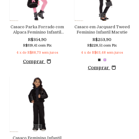
1
/
2
1
/
3
Casaco Parka Forrado com
Casaco em Jacquard Tweed
Alpaca Feminino Infantil
Feminino Infantil Macutie
Macutie
R$354,90
R$253,90
R$319,41
com
Pix
R$228,51
com
Pix
4
x de
R$88,73
sem juros
4
x de
R$63,48
sem juros
Comprar
Comprar
1
/
3
Casaco Feminino Infantil