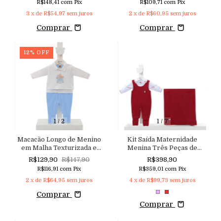
R$148,41
com
Pix
R$109,71
com
Pix
Sarja Linho e Suspensório
3
x de
R$54,97
sem juros
2
x de
R$60,95
sem juros
com Glitter Sútil Regulável
Comprar
Comprar
12
%
OFF
1
/
2
1
/
7
Macacão Longo de Menino
Kit Saída Maternidade
em Malha Texturizada e
Menina Três Peças de
Bordado Lúdico Safari
Tricoline e Malha Tricô de
R$129,90
R$147,90
R$398,90
Toque Macio com Bordado
R$116,91
com
Pix
R$359,01
com
Pix
Delicado de Corações
2
x de
R$64,95
sem juros
4
x de
R$99,73
sem juros
Comprar
Comprar