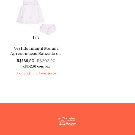
1
/
3
Vestido Infantil Menina
Apresentação Batizado em
tricoline com Manga
R$169,90
R$202,90
Princesa, Bordado floral e
R$152,91
com
Pix
Barrado Nuvem Aconchego
3
x de
R$56,63
sem juros
do Bebê