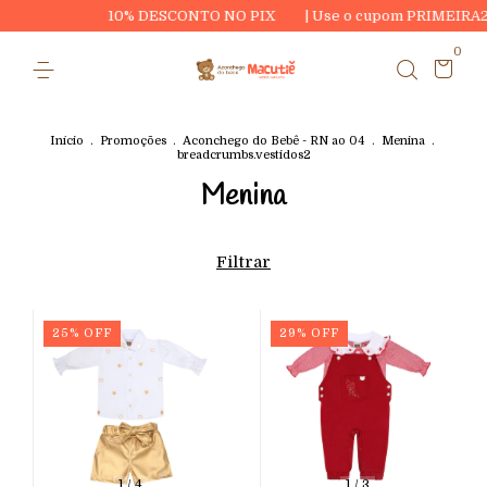
10% DESCONTO NO PIX
| Use o cupom PRIMEIRA20 e ganhe
0
Início
.
Promoções
.
Aconchego do Bebê - RN ao 04
.
Menina
.
breadcrumbs.vestidos2
Menina
Filtrar
25
%
OFF
29
%
OFF
1
/
4
1
/
3