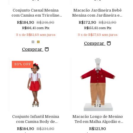
Conjunto Casual Menina
Macacão Jardineira Bebê
com Camisa em Tricoline
Menina com Jardineira em
Bordada e Lastex no Punho,
Sarja com Elastano e
R$184,90
R$246,90
R$172,90
R$242,90
Shorts em Couro Eco com
Camisa Body em Tricoline
R$166,41
com
Pix
R$155,61
com
Pix
Laço
Xadrez
3
x de
R$61,63
sem juros
3
x de
R$57,63
sem juros
Comprar
Comprar
30
%
OFF
1
/
3
1
/
2
Conjunto Infantil Menina
Macacão Longo de Menino
com Camisa Body de
Ted em Malha Algodão e
Mangas Bufantes e Bordado
Trabalhada
R$164,90
R$234,90
R$121,90
Rechilieu, Shorts Saia em