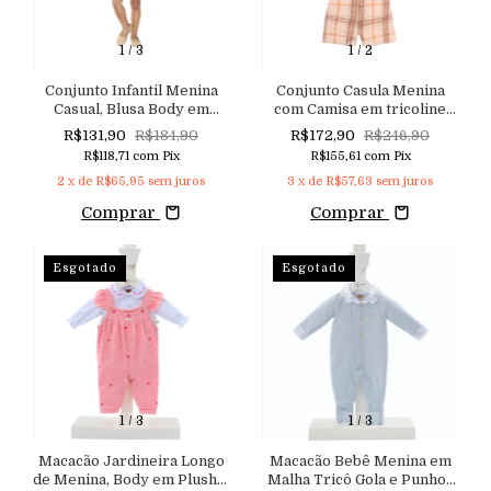
1
/
3
1
/
2
Conjunto Infantil Menina
Conjunto Casula Menina
Casual, Blusa Body em
com Camisa em tricoline
Malha Listrada Neon e
Gola e Mangas com Detalhe
R$131,90
R$184,90
R$172,90
R$246,90
Shorts Saia em Jeans
de Aviamentos e Pérolas,
R$118,71
com
Pix
R$155,61
com
Pix
Denim com Cós de Elástico
Shorts em Flanela Xadrez
2
x de
R$65,95
sem juros
3
x de
R$57,63
sem juros
Comprar
Comprar
Esgotado
Esgotado
1
/
3
1
/
3
Macacão Jardineira Longo
Macacão Bebê Menina em
de Menina, Body em Plush e
Malha Tricô Gola e Punhos