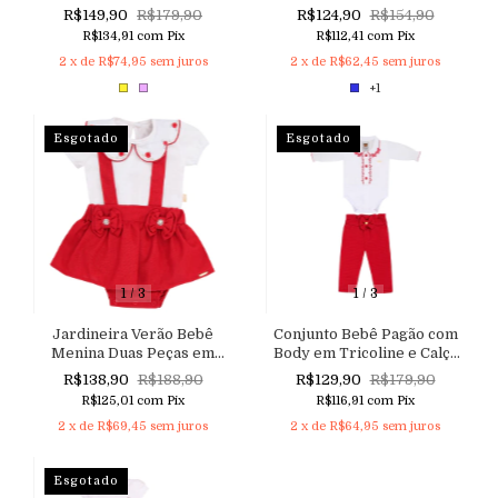
Jardineira em Malha
em Tricoline com Bordado
R$149,90
R$179,90
R$124,90
R$154,90
Tweed
e Acabamento Nuvem
R$134,91
com
Pix
R$112,41
com
Pix
Aconchego
2
x de
R$74,95
sem juros
2
x de
R$62,45
sem juros
+1
Esgotado
Esgotado
1
/
3
1
/
3
Jardineira Verão Bebê
Conjunto Bebê Pagão com
Menina Duas Peças em
Body em Tricoline e Calça
Sarja Linho e Body em
Clochard
R$138,90
R$188,90
R$129,90
R$179,90
Malha com Gola Bordada e
R$125,01
com
Pix
R$116,91
com
Pix
Aplicação de Pérolas.
2
x de
R$69,45
sem juros
2
x de
R$64,95
sem juros
Esgotado