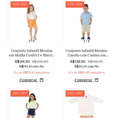
30
%
OFF
29
%
OFF
1
/
3
1
/
2
Conjunto Infantil Menina
Conjunto Infantil Menino
em Malha Confort e Shorts
Casula com Camisa em
em Clochard Maquinetado
Tricoline Quadriculado e
R$144,90
R$206,90
R$138,90
R$196,90
com Cinto Aconchego do
Shorts em Sarja com
R$130,41
com
Pix
R$125,01
com
Pix
Bebê
Elastano
2
x de
R$72,45
sem juros
2
x de
R$69,45
sem juros
Comprar
Comprar
29
%
OFF
30
%
OFF