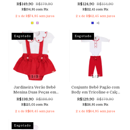
Jardineira em Malha
em Tricoline com Bordado
R$149,90
R$179,90
R$124,90
R$154,90
Tweed
e Acabamento Nuvem
R$134,91
com
Pix
R$112,41
com
Pix
Aconchego
2
x de
R$74,95
sem juros
2
x de
R$62,45
sem juros
+1
Esgotado
Esgotado
1
/
3
1
/
3
Jardineira Verão Bebê
Conjunto Bebê Pagão com
Menina Duas Peças em
Body em Tricoline e Calça
Sarja Linho e Body em
Clochard
R$138,90
R$188,90
R$129,90
R$179,90
Malha com Gola Bordada e
R$125,01
com
Pix
R$116,91
com
Pix
Aplicação de Pérolas.
2
x de
R$69,45
sem juros
2
x de
R$64,95
sem juros
Esgotado