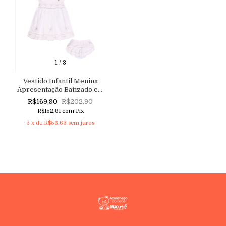
1
/
3
Vestido Infantil Menina
Apresentação Batizado em
tricoline com Manga
R$169,90
R$202,90
Princesa, Bordado floral e
R$152,91
com
Pix
Barrado Nuvem Aconchego
3
x de
R$56,63
sem juros
do Bebê