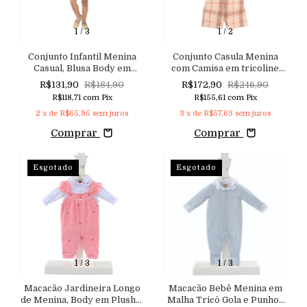
1
/
3
1
/
2
Conjunto Infantil Menina
Conjunto Casula Menina
Casual, Blusa Body em
com Camisa em tricoline
Malha Listrada Neon e
Gola e Mangas com Detalhe
R$131,90
R$184,90
R$172,90
R$246,90
Shorts Saia em Jeans
de Aviamentos e Pérolas,
R$118,71
com
Pix
R$155,61
com
Pix
Denim com Cós de Elástico
Shorts em Flanela Xadrez
2
x de
R$65,95
sem juros
3
x de
R$57,63
sem juros
Comprar
Comprar
Esgotado
Esgotado
1
/
3
1
/
3
Macacão Jardineira Longo
Macacão Bebê Menina em
de Menina, Body em Plush e
Malha Tricô Gola e Punhos