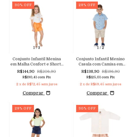
30
%
OFF
29
%
OFF
1
/
3
1
/
2
Conjunto Infantil Menina
Conjunto Infantil Menino
em Malha Confort e Shorts
Casula com Camisa em
em Clochard Maquinetado
Tricoline Quadriculado e
R$144,90
R$206,90
R$138,90
R$196,90
com Cinto Aconchego do
Shorts em Sarja com
R$130,41
com
Pix
R$125,01
com
Pix
Bebê
Elastano
2
x de
R$72,45
sem juros
2
x de
R$69,45
sem juros
Comprar
Comprar
29
%
OFF
30
%
OFF