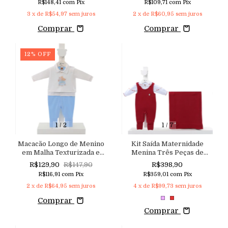
R$148,41
com
Pix
R$109,71
com
Pix
Sarja Linho e Suspensório
3
x de
R$54,97
sem juros
2
x de
R$60,95
sem juros
com Glitter Sútil Regulável
Comprar
Comprar
12
%
OFF
1
/
2
1
/
7
Macacão Longo de Menino
Kit Saída Maternidade
em Malha Texturizada e
Menina Três Peças de
Bordado Lúdico Safari
Tricoline e Malha Tricô de
R$129,90
R$147,90
R$398,90
Toque Macio com Bordado
R$116,91
com
Pix
R$359,01
com
Pix
Delicado de Corações
2
x de
R$64,95
sem juros
4
x de
R$99,73
sem juros
Comprar
Comprar