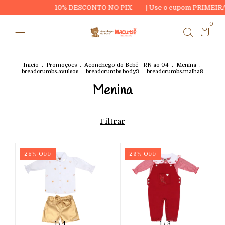
10% DESCONTO NO PIX
| Use o cupom PRIMEIRA20 e ganhe
0
Início
.
Promoções
.
Aconchego do Bebê - RN ao 04
.
Menina
.
breadcrumbs.avulsos
.
breadcrumbs.body3
.
breadcrumbs.malha8
Menina
Filtrar
25
%
OFF
29
%
OFF
1
/
4
1
/
3