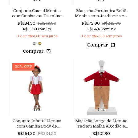
Conjunto Casual Menina
Macacão Jardineira Bebê
com Camisa em Tricoline
Menina com Jardineira em
Bordada e Lastex no Punho,
Sarja com Elastano e
R$184,90
R$246,90
R$172,90
R$242,90
Shorts em Couro Eco com
Camisa Body em Tricoline
R$166,41
com
Pix
R$155,61
com
Pix
Laço
Xadrez
3
x de
R$61,63
sem juros
3
x de
R$57,63
sem juros
Comprar
Comprar
30
%
OFF
1
/
3
1
/
2
Conjunto Infantil Menina
Macacão Longo de Menino
com Camisa Body de
Ted em Malha Algodão e
Mangas Bufantes e Bordado
Trabalhada
R$164,90
R$234,90
R$121,90
Rechilieu, Shorts Saia em